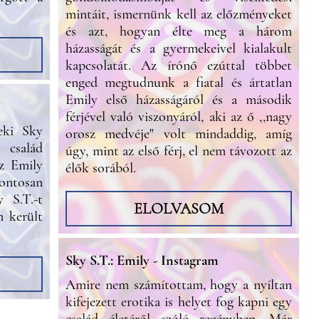
mintáit, ismernünk kell az előzményeket
és azt, hogyan élte meg a három
házasságát és a gyermekeivel kialakult
kapcsolatát. Az írónő ezúttal többet
enged megtudnunk a fiatal és ártatlan
Emily első házasságáról és a második
férjével való viszonyáról, aki az ő ,,nagy
eki Sky
orosz medvéje" volt mindaddig, amíg
 család
úgy, mint az első férj, el nem távozott az
az Emily
élők sorából.
ontosan
y S.T.-t
ELOLVASOM
 került
Sky S.T.: Emily - Instagram
Amire nem számítottam, hogy a nyíltan
kifejezett erotika is helyet fog kapni egy
család életéről szóló regényben. Már