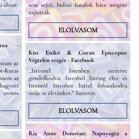
i életet.
sem sejtő, bulizó fiatalok háta mögött
zajlottak.
ELOLVASOM
anna -
Kiss Enikő & Goran Episcopus:
Végtelen rezgés - Facebook
astam az
-Kutas
,,Istennel Istenben szeretve
ennem az
gondolkodva, Istenből Istenig élve és
 hagyott
Istenről Istenhez hittel fohászkodva
 szoros
szője át életünket." Szeretet.
ELOLVASOM
Ria Anne Donovan: Napnyugta a