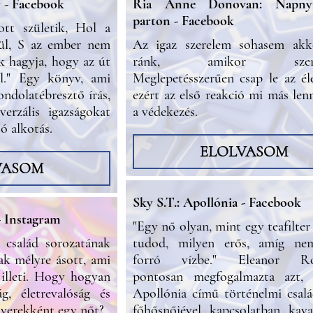
 - Facebook
Ria Anne Donovan: Napny
parton - Facebook
ott születik, Hol a
dül, S az ember nem
Az igaz szerelem sohasem akko
k hagyja, hogy az út
ránk, amikor szeret
el." Egy könyv, ami
Meglepetésszerűen csap le az él
ondolatébresztő írás,
ezért az első reakció mi más len
erzális igazságokat
a védekezés.
tó alkotás.
ELOLVASOM
VASOM
Sky S.T.: Apollónia - Facebook
- Instagram
"Egy nő olyan, mint egy teafilter
 család sorozatának
tudod, milyen erős, amíg ne
ak mélyre ásott, ami
forró vízbe." Eleanor Roo
 illeti. Hogy hogyan
pontosan megfogalmazta azt,
ág, életrevalóság és
Apollónia című történelmi csal
yerekként egy nőt?
főhősnőjével kapcsolatban kava