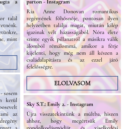
ugta a
parton - Instagram
Ria Anne Donovan romantikus
r talál
regényének főhősnője, pontosan ilyen
nénk.
helyzetben találja magát, miután kilép
etünkre,
igazinak vélt házasságából. Nóra élete
ne, mint
szinte egyik pillanatról a másikra válik
álomból rémálommá, amikor a férje
kijelenti, hogy még nem áll készen a
családalapításra és az ezzel járó
felelősségre.
ELOLVASOM
 - sosem
m kerül
Sky S.T.: Emily 2. - Instagram
sevelt
 ami az
Újra visszatekintünk a múltba, hiszen
ádregény
ahhoz, hogy megértsük Emily
rgott a
gondolkodásmódját és viselkedési