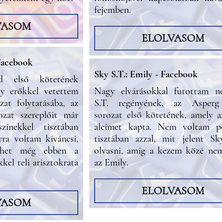
fejemben.
VASOM
ELOLVASOM
 Facebook
Sky S.T.: Emily - Facebook
d első kötetének
gy erőkkel vetettem
Nagy elvárásokkal futottam n
at folytatásába, az
S.T. regényének, az Asperg
zat szereplőit már
sorozat első kötetének, amely 
zínekkel tisztában
alcímet kapta. Nem voltam p
ra voltam kíváncsi,
tisztában azzal, mit jelent Sk
nhet még ebben a
olvasni, amíg a kezem közé nem
kkel teli arisztokrata
az Emily.
ELOLVASOM
VASOM