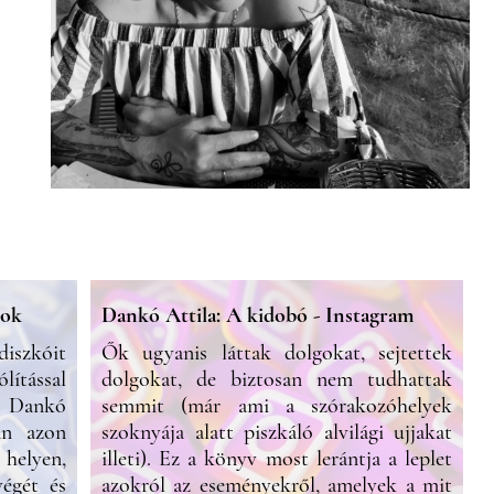
ook
Dankó Attila: A kidobó - Instagram
iszkóit
Ők ugyanis láttak dolgokat, sejtettek
lítással
dolgokat, de biztosan nem tudhattak
l Dankó
semmit (már ami a szórakozóhelyek
án azon
szoknyája alatt piszkáló alvilági ujjakat
helyen,
illeti). Ez a könyv most lerántja a leplet
végét és
azokról az eseményekről, amelyek a mit