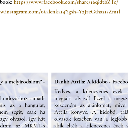
ebook:
https://www.facebook.com/share/16qidtbZTc/
ww.instagram.com/06alenka14?igsh=Y2JreGtha21sZm1l
ly a mélyirodalom? -
Dankó Attila: A kidobó - Faceb
Kedves, a kilencvenes évek d
londozáshoz támadt
megjárt olvasó! Ezzel a megszó
is az a hangulat,
kezdeném az ajánlómat, mive
em segít, csak ha
Attila könyve, A kidobó, tal
agy olvasol, így hát
olvasók kezében van a legjobb 
kodtam az MKMT-s
akik élték a kilencvenes évek 