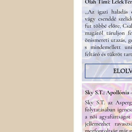
Oláh Timi: LélekTér
,,Az igazi haladás 
vágy csenddé szelí
fut többé előre, Csa
magától táruljon f
önismereti utazás, g
s mindemellett univ
feltáró és tükröt tar
ELOL
Sky S.T.: Apollónia 
Sky S.T. az Asperg
folytatásában igencs
a női agyafúrtságot
jellemezhet ravaszs
megfontoltság már g