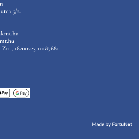
m
utca 5/2.
mkmt.hu
mt.hu
Zrt., 16200223-10187681
Made by
FortuNet