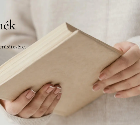
mék
rűsítésére.