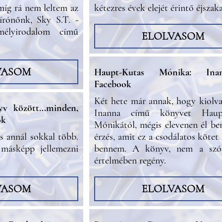
míg rá nem leltem az
kétezres évek elejét érintő éjszaka
írónőnk, Sky S.T. -
élyirodalom című
ELOLVASOM
VASOM
Haupt-Kutas Mónika: In
Facebook
Két hete már annak, hogy kiolv
v között...minden,
Inanna című könyvet Haupt
ok
Mónikától, mégis elevenen él b
s annál sokkal több.
érzés, amit ez a csodálatos kötet
másképp jellemezni
bennem. A könyv, nem a szó
értelmében regény.
VASOM
ELOLVASOM