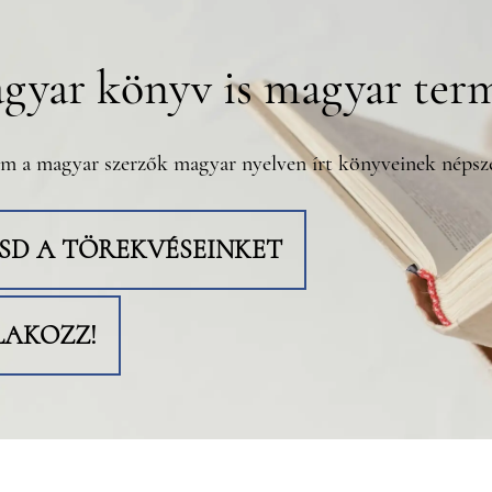
gyar könyv is magyar ter
m a magyar szerzők magyar nyelven írt könyveinek népsze
TSD A TÖREKVÉSEINKET
LAKOZZ!