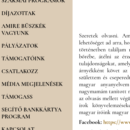
SZAKMAI PROGRAMOK
DÍJAZOTTAK
AMIRE BÜSZKÉK
VAGYUNK
Szeretek olvasni. A
lehetőséget ad arra, h
PÁLYÁZATOK
történetben találjam 
bőrébe, átélni az érz
TÁMOGATÓINK
tulajdonságokat, ame
árnyékként követ az 
CSATLAKOZZ
születtem és csepered
MÉDIA MEGJELENÉSEK
magyar anyanyelvem
nagymamám tanított me
TÁMOGASS
az olvasás mellett vé
írok könyvelemzéseke
SEGÍTŐ BANKKÁRTYA
magyar íróink magyar a
PROGRAM
Facebook:
https://w
KAPCSOLAT