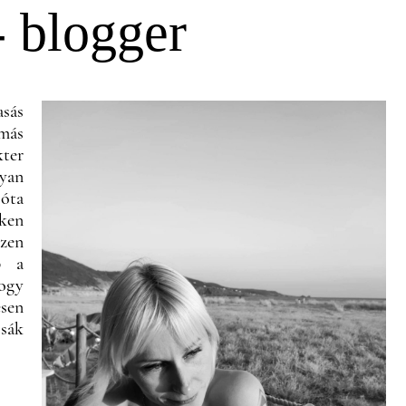
- blogger
sás
 más
kter
lyan
 óta
éken
szen
b a
hogy
esen
sák