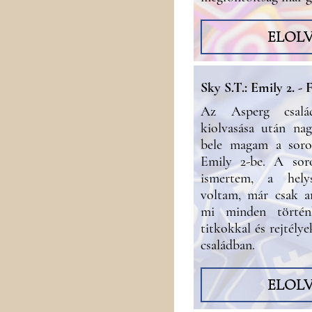
ELOL
Sky S.T.: Emily 2. -
Az Asperg csalá
kiolvasása után na
bele magam a soroz
Emily 2-be. A soro
ismertem, a helys
voltam, már csak ar
mi minden törté
titkokkal és rejtélye
családban.
ELOL