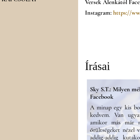
Versek Alenkától Fac
Instagram:
https://w
Írásai
Sky S.T.: Milyen mé
Facebook
A minap egy kis bo
kedvem. Van ugyan
amikor más már n
őrültségeket nézel v
addig-addig kuta