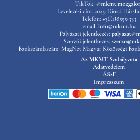
TikTok:
@mkmt.mozgalo
Levelezési cím: 2049 Diósd Hársfa 
Telefon: +36(1)8555-333
email:
info@mkmt.hu
Pályázati jelentkezés:
palyazat@
Szerzői jelentkezés:
szerzo@mk
Bankszámlaszám: MagNet Magyar Közösségi Bank 
Az MKMT Szabályzata
Adatvédelem
ÁSzF
Impresszum