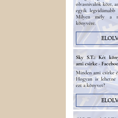
olvasnivalók közt, a
egyik legvidámabb 
Milyen mély a m
könyvére.
ELOL
Sky S.T.: Két köny
ami csirke - Facebo
Minden ami csirke é
Hogyan is lehetne 
ezt a könyvet?
ELOL