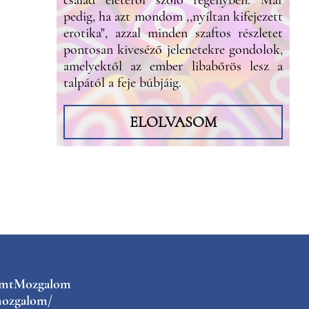
pedig, ha azt mondom ,,nyíltan kifejezett
erotika", azzal minden szaftos részletet
pontosan kiveséző jelenetekre gondolok,
amelyektől az ember libabőrös lesz a
talpától a feje búbjáig.
ELOLVASOM
kmtMozgalom
ozgalom/