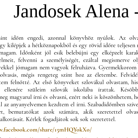
Jandosek Alena 
mint időm engedi, azonnal könyvhöz nyúlok. Az olva
ogy kilépjek a hétköznapokból és egy rövid időre teljesen
magam. Időnként jól esik belebújni egy elképzelt kara
elmeit, felvenni a személyiségét, ezáltal megismerve o
lyekkel jómagam nem vagyok felruházva. Gyermekkorom
olvasás, mégis rengeteg színt hoz az életembe. Felvid
tem felnőtté. Az első könyveket szlovákul olvastam, hi
 ellenére szüleim szlovák iskolába írattak. Későb
g magyarul írni és olvasni, ezért neki is köszönhetem, 
gül az anyanyelvemen kezdtem el írni. Szabadidőmben szív
t, bemutatókat azok számára, akik szeretettel olvas
lkotásait. Kérlek fogadjátok sok sok szeretettel.
ww.facebook.com/share/15mHQYokXo/