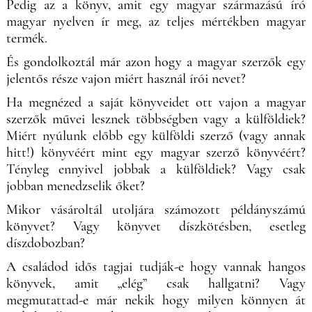
Pedig az a könyv, amit egy magyar származású író
magyar nyelven ír meg, az teljes mértékben magyar
termék.
És gondolkoztál már azon hogy a magyar szerzők egy
jelentős része vajon miért használ írói nevet?
Ha megnézed a saját könyveidet ott vajon a magyar
szerzők művei lesznek többségben vagy a külföldiek?
Miért nyúlunk előbb egy külföldi szerző (vagy annak
hitt!) könyvéért mint egy magyar szerző könyvéért?
Tényleg ennyivel jobbak a külföldiek? Vagy csak
jobban menedzselik őket?
Mikor vásároltál utoljára számozott példányszámú
könyvet? Vagy könyvet díszkötésben, esetleg
díszdobozban?
A családod idős tagjai tudják-e hogy vannak hangos
könyvek, amit „elég” csak hallgatni? Vagy
megmutattad-e már nekik hogy milyen könnyen át