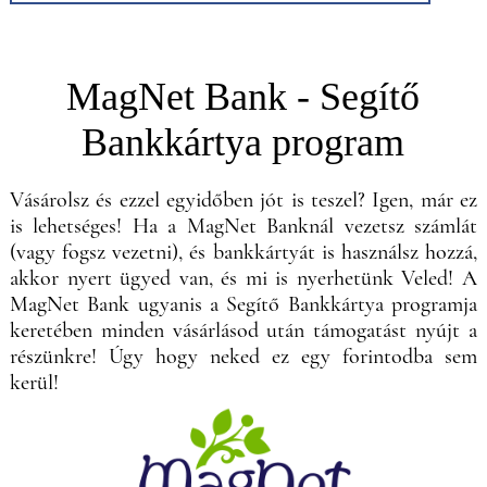
MagNet Bank - Segítő
Bankkártya program
Vásárolsz és ezzel egyidőben jót is teszel? Igen, már ez
is lehetséges! Ha a MagNet Banknál vezetsz számlát
(vagy fogsz vezetni), és bankkártyát is használsz hozzá,
akkor nyert ügyed van, és mi is nyerhetünk Veled! A
MagNet Bank ugyanis a Segítő Bankkártya programja
keretében minden vásárlásod után támogatást nyújt a
részünkre! Úgy hogy neked ez egy forintodba sem
kerül!