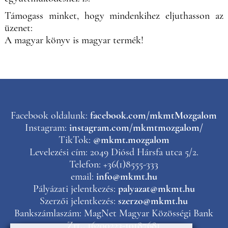
Támogass minket, hogy mindenkihez eljuthasson az
üzenet:
A magyar könyv is magyar termék!
Facebook oldalunk:
facebook.com/mkmtMozgalom
Instagram:
instagram.com/mkmtmozgalom/
TikTok:
@mkmt.mozgalom
Levelezési cím: 2049 Diósd Hársfa utca 5/2.
Telefon: +36(1)8555-333
email:
info@mkmt.hu
Pályázati jelentkezés:
palyazat@mkmt.hu
Szerzői jelentkezés:
szerzo@mkmt.hu
Bankszámlaszám: MagNet Magyar Közösségi Bank
Zrt., 16200223-10187681