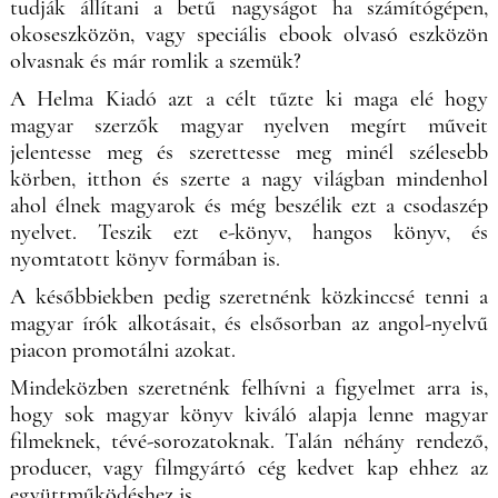
tudják állítani a betű nagyságot ha számítógépen,
okoseszközön, vagy speciális ebook olvasó eszközön
olvasnak és már romlik a szemük?
A Helma Kiadó azt a célt tűzte ki maga elé hogy
magyar szerzők magyar nyelven megírt műveit
jelentesse meg és szerettesse meg minél szélesebb
körben, itthon és szerte a nagy világban mindenhol
ahol élnek magyarok és még beszélik ezt a csodaszép
nyelvet. Teszik ezt e-könyv, hangos könyv, és
nyomtatott könyv formában is.
A későbbiekben pedig szeretnénk közkinccsé tenni a
magyar írók alkotásait, és elsősorban az angol-nyelvű
piacon promotálni azokat.
Mindeközben szeretnénk felhívni a figyelmet arra is,
hogy sok magyar könyv kiváló alapja lenne magyar
filmeknek, tévé-sorozatoknak. Talán néhány rendező,
producer, vagy filmgyártó cég kedvet kap ehhez az
együttműködéshez is.