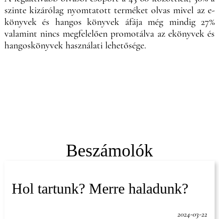
szinte kizárólag nyomtatott terméket olvas mivel az e-
könyvek és hangos könyvek áfája még mindig 27%
valamint nincs megfelelően promotálva az ekönyvek és
hangoskönyvek használati lehetősége.
Beszámolók
Hol tartunk? Merre haladunk?
2024-03-22