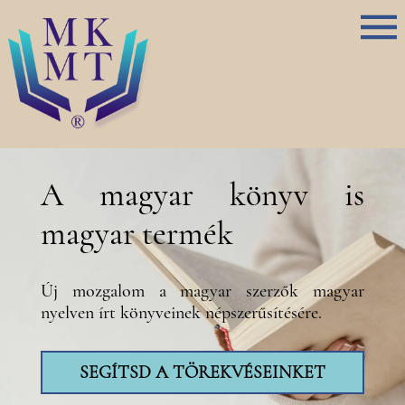
A magyar könyv is
magyar termék
Új mozgalom a magyar szerzők magyar
nyelven írt könyveinek népszerűsítésére.
SEGÍTSD A TÖREKVÉSEINKET