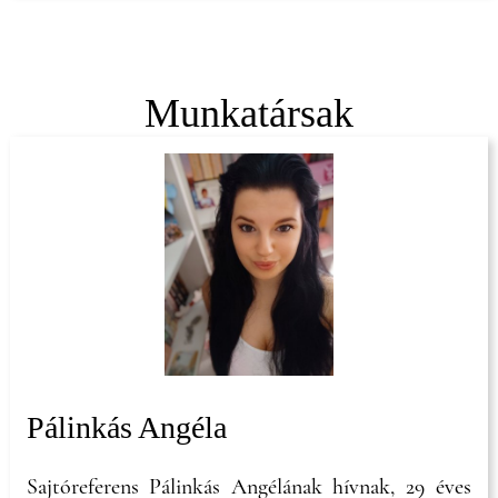
háztartást látta el és gondoskodott a családról, a
kertről, az állatokról.
Munkatársak
Pálinkás Angéla
Sajtóreferens Pálinkás Angélának hívnak, 29 éves