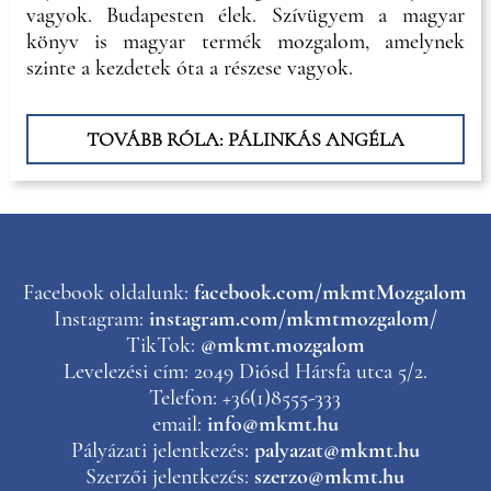
vagyok. Budapesten élek. Szívügyem a magyar
könyv is magyar termék mozgalom, amelynek
szinte a kezdetek óta a részese vagyok.
TOVÁBB RÓLA: PÁLINKÁS ANGÉLA
Facebook oldalunk:
facebook.com/mkmtMozgalom
Instagram:
instagram.com/mkmtmozgalom/
TikTok:
@mkmt.mozgalom
Levelezési cím: 2049 Diósd Hársfa utca 5/2.
Telefon: +36(1)8555-333
email:
info@mkmt.hu
Pályázati jelentkezés:
palyazat@mkmt.hu
Szerzői jelentkezés:
szerzo@mkmt.hu