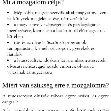
Mi a mozgalom célja?
Még több, magyar szerzők által, magyar nyelven
írt könyvek megjelentetése, népszerűsítése
a magyar nyelv szépségének és gazdagságának
megőrzésére, kiemelten a határon túl élő magyarok
körében
írás és az olvasás ösztönző programok
támogatására, kiemelt célcsoport: gyerekek és
fiatalok
a látássérültek, időskori látásromláson átesettek,
olvasási nehézséggel küzdő emberek olvasóvá
válásának támogatására
Miért van szükség erre a mozgalomra?
A rendszeresen olvasók tábora egyre szűkül és egyre
öregszik
A legaktívabb olvasói csoport a 45-60 közöttiek, 50%-a