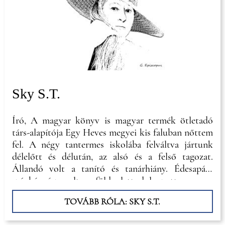
Sky S.T.
Író, A magyar könyv is magyar termék ötletadó
társ-alapítója Egy Heves megyei kis faluban nőttem
fel. A négy tantermes iskolába felváltva jártunk
délelőtt és délután, az alsó és a felső tagozat.
Állandó volt a tanító és tanárhiány. Édesapám
szénbányász volt, a föld alatt dolgozott, nagyon
nehéz és veszélyes körülmények között, ezért
TOVÁBB RÓLA: SKY S.T.
számára mindennél fontosabb volt, hogy a
gyermekei ennél többre vigyék. Édesanyám a