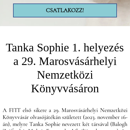
CSATLAKOZZ!
Tanka Sophie 1. helyezés
a 29. Marosvásárhelyi
Nemzetközi
Könyvvásáron
A FITT első sikere a 29. Marosvásárhelyi Nemzetközi
Könyvvásár olvasójátékán született (2023. november 16-
án), melyre Tanka Sophie nevezett két társával (Balogh