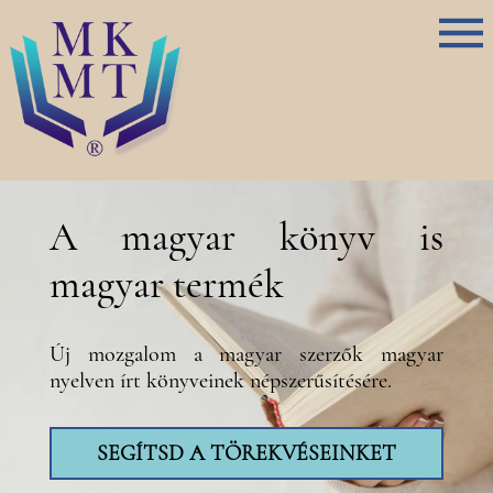
A magyar könyv is
magyar termék
Új mozgalom a magyar szerzők magyar
nyelven írt könyveinek népszerűsítésére.
SEGÍTSD A TÖREKVÉSEINKET