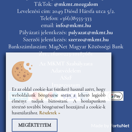
TikTok:
@mkmt.mozgalom
Levelezési cím: 2049 Diósd Hársfa utca 5/2.
Telefon: +36(1)8555-333
email:
info@mkmt.hu
Pályázati jelentkezés:
palyazat@mkmt.hu
Szerzői jelentkezés:
szerzo@mkmt.hu
Bankszámlaszám: MagNet Magyar Közösségi Bank
Zrt., 16200223-10187681
Az MKMT Szabályzata
Adatvédelem
ÁSzF
Impresszum
Ez az oldal cookie-kat (sütiket) használ azért, hogy
weboldalunk böngészése során a lehető legjobb
élményt tudjuk biztosítani. A honlapunkon
történő további böngészéssel hozzájárul a cookie-k
használatához.
Részletek »
MEGÉRTETTEM
Made by
FortuNet