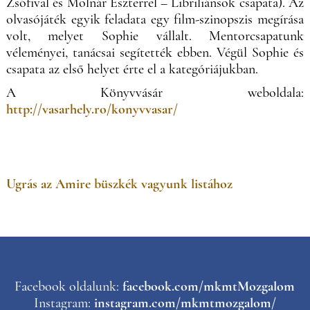
Zsófival és Molnár Eszterrel – Libriliánsok csapata). Az
olvasójáték egyik feladata egy film-szinopszis megírása
volt, melyet Sophie vállalt. Mentorcsapatunk
véleményei, tanácsai segítették ebben. Végül Sophie és
csapata az első helyet érte el a kategóriájukban.
A Könyvvásár weboldala:
http://vasarhely.ro/konyvvasar/
Ugrás az Amire büszkék vagyunk listához
Facebook oldalunk:
facebook.com/mkmtMozgalom
Instagram:
instagram.com/mkmtmozgalom/