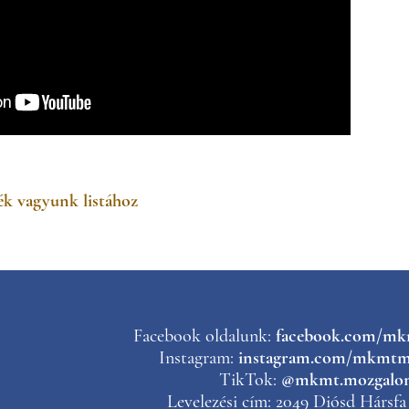
k vagyunk listához
Facebook oldalunk:
facebook.com/m
Instagram:
instagram.com/mkmtm
TikTok:
@mkmt.mozgalo
Levelezési cím: 2049 Diósd Hársfa 