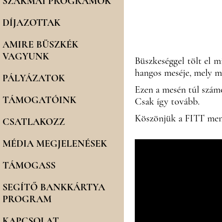
SZAKMAI PROGRAMOK
DÍJAZOTTAK
AMIRE BÜSZKÉK
VAGYUNK
Büszkeséggel tölt el 
hangos meséje, mely m
PÁLYÁZATOK
Ezen a mesén túl szám
TÁMOGATÓINK
Csak így tovább.
Köszönjük a FITT mento
CSATLAKOZZ
MÉDIA MEGJELENÉSEK
TÁMOGASS
SEGÍTŐ BANKKÁRTYA
PROGRAM
KAPCSOLAT