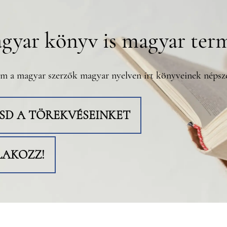
gyar könyv is magyar ter
m a magyar szerzők magyar nyelven írt könyveinek népsze
TSD A TÖREKVÉSEINKET
LAKOZZ!