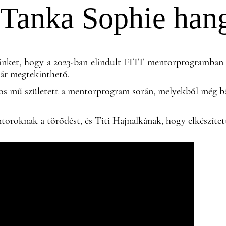
Tanka Sophie han
minket, hogy a 2023-ban elindult FITT mentorprogramban 
ár megtekinthető.
os mű született a mentorprogram során, melyekből még bár
roknak a törődést, és Titi Hajnalkának, hogy elkészített