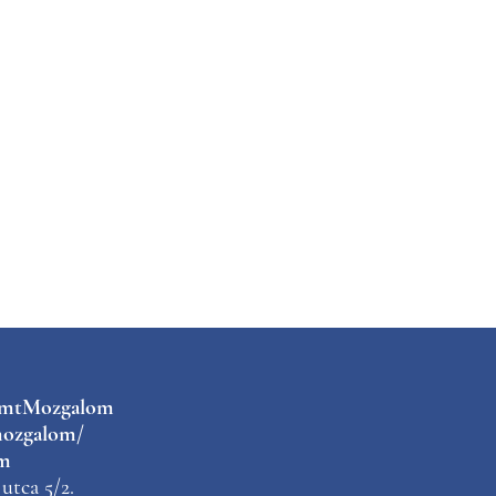
kmtMozgalom
ozgalom/
m
utca 5/2.