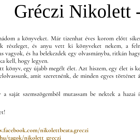
Gréczi Nikolett 
ádom a könyveket. Már tizenhat éves korom előtt sike
 részleget, és anyu vett ki könyveket nekem, a feln
us vagyok, és ha belekezdek egy olvasmányba, ritkán ha
a kell, hogy legyen.
t könyv, egy újabb megélt élet. Azt hiszem, egy élet is k
lolvassunk, amit szeretnénk, de minden egyes történet á
 a saját szemszögemből mutassam be nektek a hazai í
et!
.facebook.com/nikolettbeata.greczi
.hu/tagok/nikolett_greczi