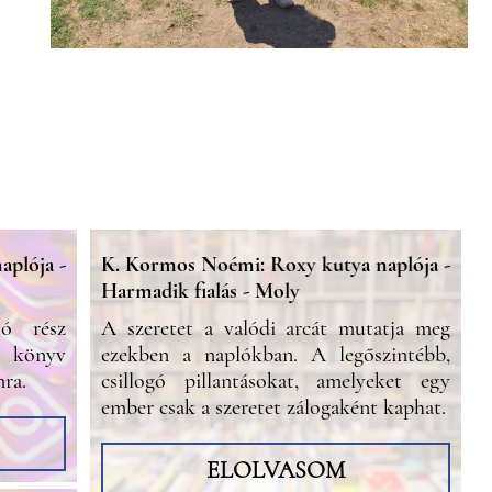
plója -
K. Kormos Noémi: Roxy kutya naplója -
Harmadik fialás - Moly
ó rész
A szeretet a valódi arcát mutatja meg
 könyv
ezekben a naplókban. A legőszintébb,
mra.
csillogó pillantásokat, amelyeket egy
ember csak a szeretet zálogaként kaphat.
ELOLVASOM