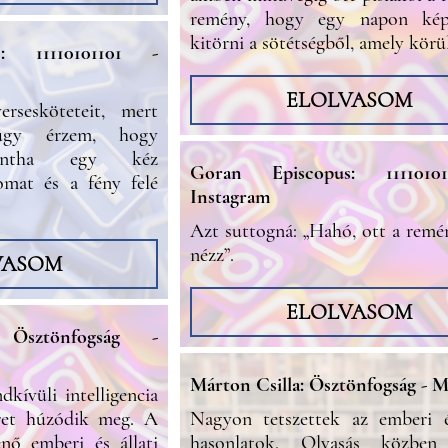
remény, hogy egy napon kép
kitörni a sötétségből, amely körül
: 11110101101 -
ELOLVASOM
rsesköteteit, mert
úgy érzem, hogy
Mintha egy kéz
Goran Episcopus: 1111010
omat és a fény felé
Instagram
Azt suttogná: „Hahó, ott a remé
nézz”.
VASOM
ELOLVASOM
 Ösztönfogság -
Márton Csilla: Ösztönfogság - M
kívüli intelligencia
ret húzódik meg. A
Nagyon tetszettek az emberi és
nő emberi és állati
hasonlatok. Olvasás közbe