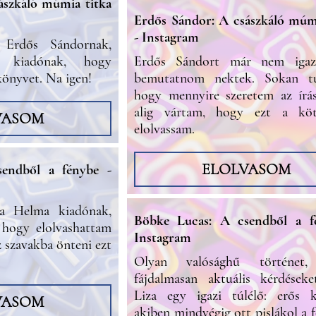
ászkáló múmia titka
Erdős Sándor: A császkáló múmi
- Instagram
Erdős Sándornak,
 kiadónak, hogy
Erdős Sándort már nem igaz
könyvet. Na igen!
bemutatnom nektek. Sokan tu
hogy mennyire szeretem az írás
alig vártam, hogy ezt a köt
VASOM
elolvassam.
ELOLVASOM
endből a fénybe -
a Helma kiadónak,
Böbke Lucas: A csendből a f
, hogy elolvashattam
Instagram
 szavakba önteni ezt
Olyan valósághű történet,
fájdalmasan aktuális kérdéseke
Liza egy igazi túlélő: erős ka
VASOM
akiben mindvégig ott pislákol a f