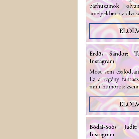
párhuzamok olya
amelyekben az olvas
ELOL
Erdős Sándor: T
Instagram
Most sem csalódtam
Ez a regény fantasz
mint humoros: zsen
ELOL
Bódai-Soós Judit
Instagram