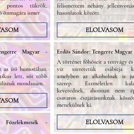
n pontos tükrök,
felismertem néhány jellemvoná
ó önmagára ismer.
hasonlatok között.
VASOM
ELOLVASOM
engerre Magyar -
Erdős Sándor: Tengerre Magyar
A történet főhőseit a tettvágy és
 az író humorában.
víz szeretetük csábítja ka
tikus lett, sőt több
amelyben az alkoholnak is j
iálisnak mondanám.
szerep. Eszméletlen kala
keverednek, ahonnan nem é
csavaros észjárásunknak köszö
VASOM
menekülnek ki.
ELOLVASOM
: Főzelékmesék -