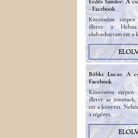
Erdős Sándor: A cs
- Facebook
Köszönöm szépen 
illetve a Helma
elolvashattam ezt a 
ELOL
Böbke Lucas: A cs
Facebook
Köszönöm szépen 
illetve az írónőnek
ezt a könyvet. Nehéz
a regényt.
ELOL