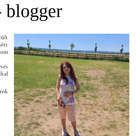
- blogger
rült
őtt
gyom
evés
ltal
rók