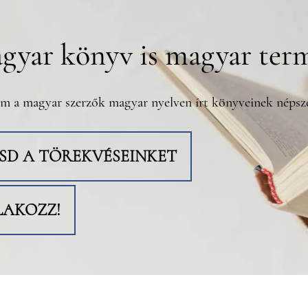
gyar könyv is magyar ter
m a magyar szerzők magyar nyelven írt könyveinek népsze
TSD A TÖREKVÉSEINKET
LAKOZZ!