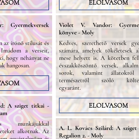
VASOM
ELOLVASOM
r: Gyermekversek
Violet V. Vandor: Gyermek
könyve - Moly
 az írónő stílusát és
Kedves, szerethető versek gy
. Imádom a verseit,
számára, amelyek tökéletesek a
ki, hogy néhányat ne
mese helyett is. A kötetben fel
ak hangosan.
évszakköszöntő versek, alkalm
sorok, valamint állatokró
természetről szóló költe
VASOM
egyaránt.
ELOLVASOM
d: A sziget titkai -
ram
s munkájukkal
A. L. Kovács Szilárd: A sziget 
neteket alkotnak. Az
Regalion 2. - Moly
rem egyértelműen és