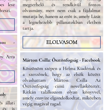
es lesz
megterhelő és rendkívül fontos
veszi.
olvasmány, mert nem csak a fájdalmat
mutatja be, hanem az erőt is, amely Lizát
a legnehezebb pillanatokban életben
tartja.
ELOLVASOM
1101 -
ny. Arra
Márton Csilla: Ösztönfogság - Facebook
Köszönöm szépen a Helma Kiadónak és
a szerzőnek, hogy az elsők között
olvashattam Márton Csilla Az
Ösztönfogság című novelláskötetét.
Ritkán találkozom olyan könyvvel,
oly
amely ennyire elgondolkodtat, miközben
 állati
végig magával ragad.
n és is