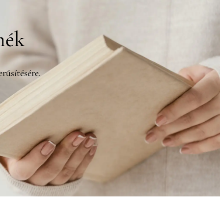
mék
rűsítésére.