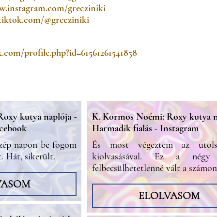
w.instagram.com/grecziniki
tiktok.com/@grecziniki
.com/profile.php?id=6156126154185
8
oxy kutya naplója -
K. Kormos Noémi: Roxy kutya na
acebook
Harmadik fialás - Instagram
zép napon be fogom
És most végeztem az utols
 Hát, sikerült.
kiolvasásával. Ez a négy
felbecsülhetetlenné vált a számo
VASOM
ELOLVASOM