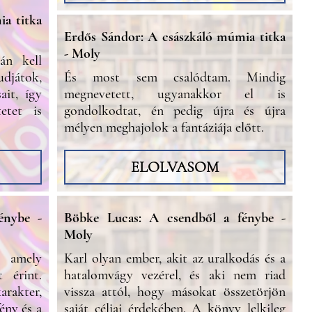
a titka
Erdős Sándor: A császkáló múmia titka
- Moly
án kell
djátok,
És most sem csalódtam. Mindig
ait, így
megnevetett, ugyanakkor el is
etet is
gondolkodtat, én pedig újra és újra
mélyen meghajolok a fantáziája előtt.
ELOLVASOM
énybe -
Böbke Lucas: A csendből a fénybe -
Moly
 amely
Karl olyan ember, akit az uralkodás és a
t érint.
hatalomvágy vezérel, és aki nem riad
rakter,
vissza attól, hogy másokat összetörjön
ény és a
saját céljai érdekében. A könyv lelkileg