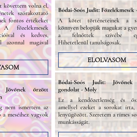
t követtem volna el,
Bódai-Soós Judit: Főzelékmesék 
énetek szórakoztató
ek fontos értékeket
A kötet történeteinek a sz
. A főzelékmesék
könnyen belopják magukat a gye
cióival és kedves,
a felnőttek szívébe egy
el azonnal magával
Hihetetlenül tanulságosak.
ELOLVASOM
VASOM
Bódai-Soós Judit: Jövőnek
: Jövőnek őrzött
gondolat - Moly
m
Ez a kendőzetlenség és ősz
ig nem ismertem az
amellyel ezeket a sorokat írta, 
b a meséihez vagyok
lenyűgözött. Szeretem a rímes sor
munkásságát.