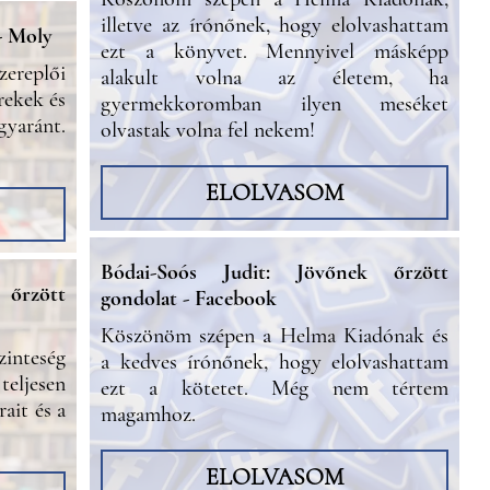
illetve az írónőnek, hogy elolvashattam
- Moly
ezt a könyvet. Mennyivel másképp
ereplői
alakult volna az életem, ha
rekek és
gyermekkoromban ilyen meséket
aránt.
olvastak volna fel nekem!
ELOLVASOM
Bódai-Soós Judit: Jövőnek őrzött
 őrzött
gondolat - Facebook
Köszönöm szépen a Helma Kiadónak és
inteség
a kedves írónőnek, hogy elolvashattam
teljesen
ezt a kötetet. Még nem tértem
ait és a
magamhoz.
ELOLVASOM