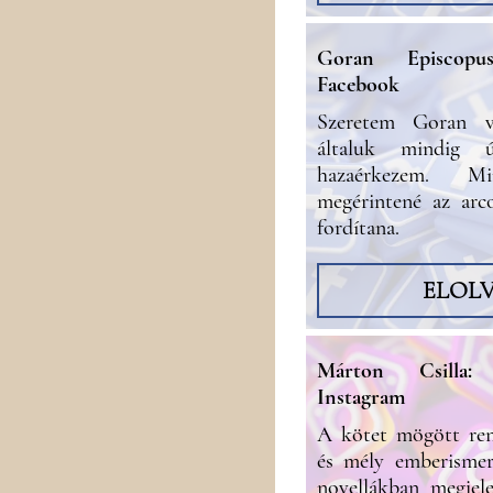
Goran Episcopus
Facebook
Szeretem Goran ve
általuk mindig 
hazaérkezem. 
megérintené az arc
fordítana.
ELOL
Márton Csilla:
Instagram
A kötet mögött rend
és mély emberisme
novellákban megjele