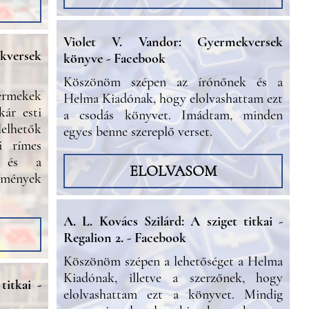
Violet V. Vandor: Gyermekversek
versek
könyve - Facebook
Köszönöm szépen az írónőnek és a
ermekek
Helma Kiadónak, hogy elolvashattam ezt
kár esti
a csodás könyvet. Imádtam, minden
lelhetők
egyes benne szereplő verset.
i rímes
l és a
ELOLVASOM
mények
A. L. Kovács Szilárd: A sziget titkai -
Regalion 2. - Facebook
Köszönöm szépen a lehetőséget a Helma
Kiadónak, illetve a szerzőnek, hogy
titkai -
elolvashattam ezt a könyvet. Mindig