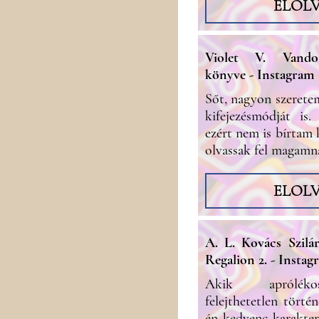
ELOL
Violet V. Vando
könyve - Instagram
Sőt, nagyon szeretem
kifejezésmódját is
ezért nem is bírtam 
olvassak fel magamn
ELOL
A. L. Kovács Szilár
Regalion 2. - Instag
Akik apróléko
felejthetetlen törté
én kedvenc karakte