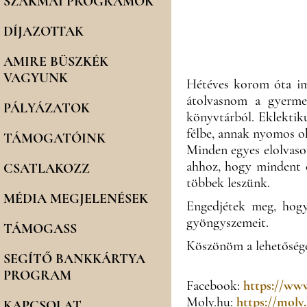
SZAKMAI PROGRAMOK
DÍJAZOTTAK
AMIRE BÜSZKÉK
VAGYUNK
Hétéves korom óta im
átolvasnom a gyermek
PÁLYÁZATOK
könyvtárból. Eklektik
félbe, annak nyomos ok
TÁMOGATÓINK
Minden egyes elolvasot
ahhoz, hogy mindent e
CSATLAKOZZ
többek leszünk.
MÉDIA MEGJELENÉSEK
Engedjétek meg, hogy
gyöngyszemeit.
TÁMOGASS
Köszönöm a lehetőség
SEGÍTŐ BANKKÁRTYA
PROGRAM
Facebook:
https://www
Moly.hu:
https://moly
KAPCSOLAT