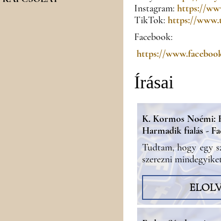
Instagram:
https://ww
TikTok:
https://www.
Facebook:
https://www.facebook
Írásai
K. Kormos Noémi: R
Harmadik fialás - F
Tudtam, hogy egy s
szerezni mindegyiket.
ELOL