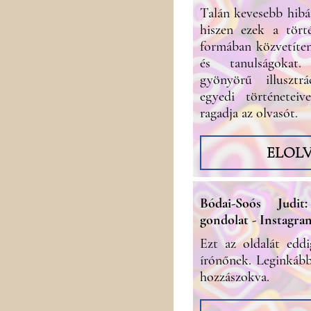
Talán kevesebb hibá
hiszen ezek a tört
formában közvetíten
és tanulságokat
gyönyörű illusztrá
egyedi történeteiv
ragadja az olvasót.
ELOL
Bódai-Soós Judit
gondolat - Instagra
Ezt az oldalát edd
írónőnek. Leginkáb
hozzászokva.