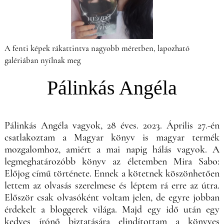
A fenti képek rákattintva nagyobb méretben, lapozható
galériában nyílnak meg
Pálinkás Angéla
Pálinkás Angéla vagyok, 28 éves. 2023. Április 27.-én
csatlakoztam a Magyar könyv is magyar termék
mozgalomhoz, amiért a mai napig hálás vagyok. A
legmeghatározóbb könyv az életemben Mira Sabo:
Előjog című története. Ennek a kötetnek köszönhetően
lettem az olvasás szerelmese és léptem rá erre az útra.
Először csak olvasóként voltam jelen, de egyre jobban
érdekelt a bloggerek világa. Majd egy idő után egy
kedves írónő biztatására elindítottam a könyves