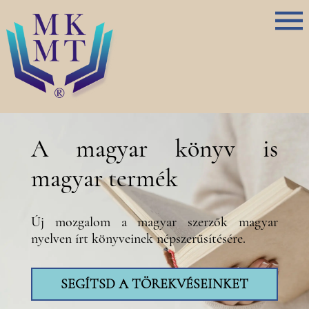
A magyar könyv is
magyar termék
Új mozgalom a magyar szerzők magyar
nyelven írt könyveinek népszerűsítésére.
SEGÍTSD A TÖREKVÉSEINKET