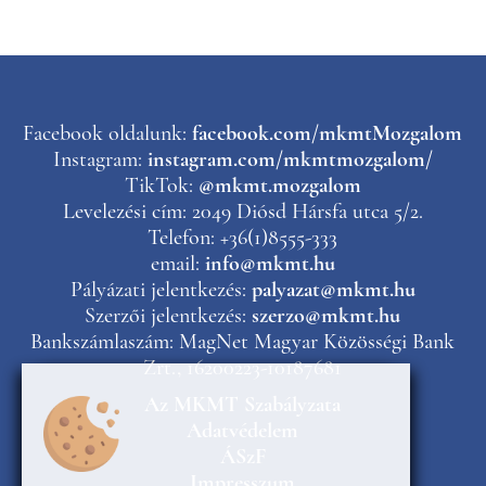
Facebook oldalunk:
facebook.com/mkmtMozgalom
Instagram:
instagram.com/mkmtmozgalom/
TikTok:
@mkmt.mozgalom
Levelezési cím: 2049 Diósd Hársfa utca 5/2.
Telefon: +36(1)8555-333
email:
info@mkmt.hu
Pályázati jelentkezés:
palyazat@mkmt.hu
Szerzői jelentkezés:
szerzo@mkmt.hu
Bankszámlaszám: MagNet Magyar Közösségi Bank
Zrt., 16200223-10187681
Az MKMT Szabályzata
Adatvédelem
ÁSzF
Impresszum