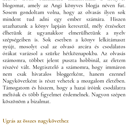
blogomat, amely az Angi könyves blogja néven fut.
Sosem gondoltam volna, hogy az olvasás ilyen sok
mindent tud adni egy ember számára. Hiszen
utazhatunk a könyv lapjain keresztül, mély érzéseket
élhetünk át ugyanakkor elmerülhetünk a nyelv
szépségeiben is. Sok esetben a könyv lelkitámaszt
nyújt, mosolyt csal az olvasó arcára és csodálatos
órákat varázsol a szürke hétköznapokba. Az olvasás
számomra, többet jelent puszta hobbinál, az életem
részévé vált. Megtisztelő a számomra, hogy immáron
nem csak hivatalos bloggerként, hanem ezennel
Nagykövetként is részt vehetek a mozgalom életében.
Támogatom és hiszem, hogy a hazai íróink csodálatra
méltóak és több figyelmet érdemelnek. Nagyon szépen
köszönöm a bizalmat.
Ugrás az összes nagykövethez