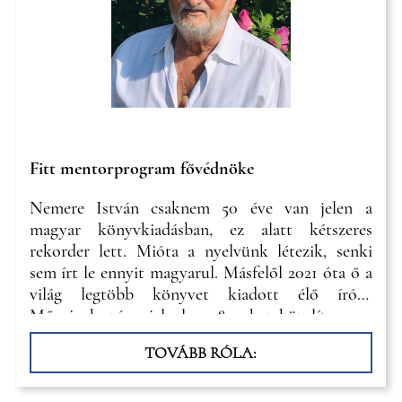
Fitt mentorprogram fővédnöke
Nemere István csaknem 50 éve van jelen a
magyar könyvkiadásban, ez alatt kétszeres
rekorder lett. Mióta a nyelvünk létezik, senki
sem írt le ennyit magyarul. Másfelől 2021 óta ő a
világ legtöbb könyvet kiadott élő írója.
Műveinek száma jelenleg a 800-hoz közelít.
TOVÁBB RÓLA: