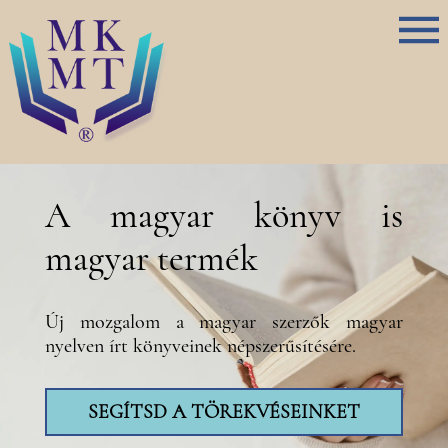
A magyar könyv is
magyar termék
Új mozgalom a magyar szerzők magyar
nyelven írt könyveinek népszerűsítésére.
SEGÍTSD A TÖREKVÉSEINKET