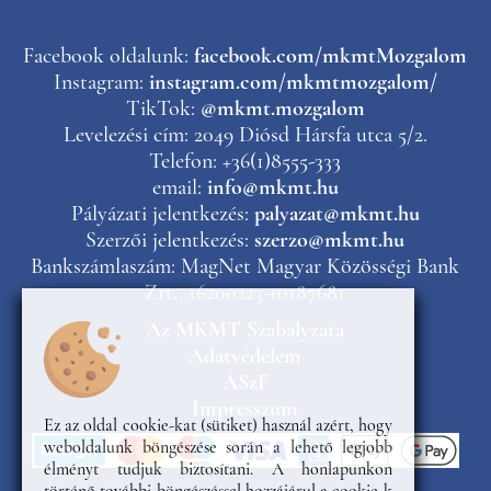
Facebook oldalunk:
facebook.com/mkmtMozgalom
Instagram:
instagram.com/mkmtmozgalom/
TikTok:
@mkmt.mozgalom
Levelezési cím: 2049 Diósd Hársfa utca 5/2.
Telefon: +36(1)8555-333
email:
info@mkmt.hu
Pályázati jelentkezés:
palyazat@mkmt.hu
Szerzői jelentkezés:
szerzo@mkmt.hu
Bankszámlaszám: MagNet Magyar Közösségi Bank
Zrt., 16200223-10187681
Az MKMT Szabályzata
Adatvédelem
ÁSzF
Impresszum
Ez az oldal cookie-kat (sütiket) használ azért, hogy
weboldalunk böngészése során a lehető legjobb
élményt tudjuk biztosítani. A honlapunkon