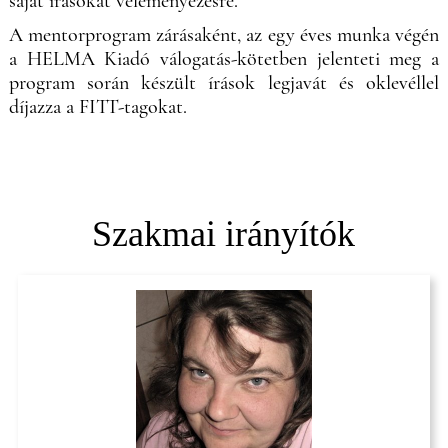
saját írásokat véleményezésre.
A mentorprogram zárásaként, az egy éves munka végén
a HELMA Kiadó válogatás-kötetben jelenteti meg a
program során készült írások legjavát és oklevéllel
díjazza a FITT-tagokat.
Szakmai irányítók