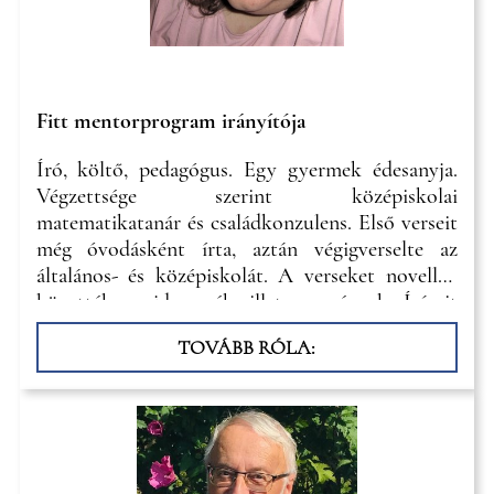
Fitt mentorprogram irányítója
Író, költő, pedagógus. Egy gyermek édesanyja.
Végzettsége szerint középiskolai
matematikatanár és családkonzulens. Első verseit
még óvodásként írta, aztán végigverselte az
általános- és középiskolát. A verseket novellák
követték, majd mesék, illetve regények. Írásait
azonban megtartotta magának egészen 2007-ig.
TOVÁBB RÓLA:
Ekkor, egy irodalmi pályázat hatására lépett a
nyilvánosság elé.