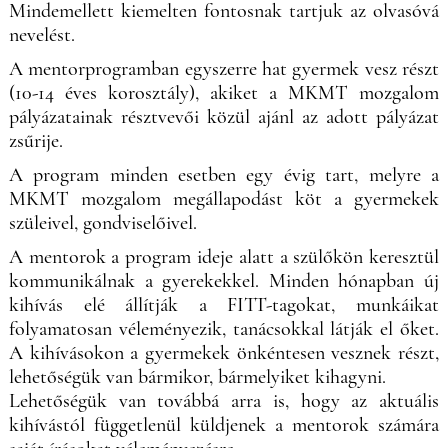
Mindemellett kiemelten fontosnak tartjuk az olvasóvá
nevelést.
A mentorprogramban egyszerre hat gyermek vesz részt
(10-14 éves korosztály), akiket a MKMT mozgalom
pályázatainak résztvevői közül ajánl az adott pályázat
zsűrije.
A program minden esetben egy évig tart, melyre a
MKMT mozgalom megállapodást köt a gyermekek
szüleivel, gondviselőivel.
A mentorok a program ideje alatt a szülőkön keresztül
kommunikálnak a gyerekekkel. Minden hónapban új
kihívás elé állítják a FITT-tagokat, munkáikat
folyamatosan véleményezik, tanácsokkal látják el őket.
A kihívásokon a gyermekek önkéntesen vesznek részt,
lehetőségük van bármikor, bármelyiket kihagyni.
Lehetőségük van továbbá arra is, hogy az aktuális
kihívástól függetlenül küldjenek a mentorok számára