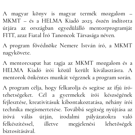
A magyar könyv is magyar termék mozgalom –
MKMT – és a HELMA Kiadó 2023. őszén indította
útjára az országban egyedülálló mentorprogramját
FITT, azaz Fiatal Író Tanoncok Társasága néven.
A program fővédnöke Nemere István író, a MKMT
nagykövete.
A mentorcsapat hat tagja az MKMT mozgalom és a
HELMA Kiadó írói közül került kiválasztásra. A
mentorok önkéntes munkát végeznek a program során.
A program célja, hogy felkarolja és segítse az ifjú író-
tehetségeket. Cél a gyermekek írói készségének
fejlesztése, kreativitásuk kibontakoztatása, néhány írói
technika megismertetése. Továbbá segítség nyújtása az
íróvá válás útján, irodalmi pályázatokra való
felkészítéssel, illetve megjelenési lehetőségek
biztosításával.