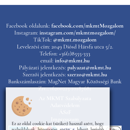
Facebook oldalunk:
facebook.com/mkmtMozgalom
Instagram:
instagram.com/mkmtmozgalom/
TikTok:
@mkmt.mozgalom
Levelezési cím: 2049 Diósd Hársfa utca 5/2.
Telefon: +36(1)8555-333
email:
info@mkmt.hu
Pályázati jelentkezés:
palyazat@mkmt.hu
Szerzői jelentkezés:
szerzo@mkmt.hu
Bankszámlaszám: MagNet Magyar Közösségi Bank
Zrt., 16200223-10187681
Az MKMT Szabályzata
Adatvédelem
ÁSzF
Impresszum
Ez az oldal cookie-kat (sütiket) használ azért, hogy
weboldalunk böngészése során a lehető legjobb