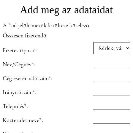
Add meg az adataidat
A *-al jelölt mezők kitöltése kötelező
Összesen fizetendő:
Fizetés típusa*:
Név/Cégnév*:
Cég esetén adószám*:
Irányítószám*:
Település*:
Közterület neve*: