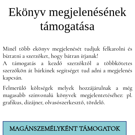
Ekönyv megjelenésének
támogatása
Minél több ekönyv megjelenését tudjuk felkarolni és
bíztatni a szerzőket, hogy bátran írjanak!
A támogatás a kezdő szerzőktől a többkötetes
szerzőkön át bárkinek segítséget tud adni a megjelenés
kapcsán.
Felmerülő költségek melyek hozzájárulnak a még
magasabb színvonalú könyvek megjelentetéséhez: pl.
grafikus, dizájner, olvasószerkesztő, tördelő.
MAGÁNSZEMÉLYKÉNT TÁMOGATOK