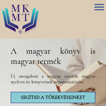
A magyar könyv is
magyar termék
Új mozgalom a magyar szerzők magyar
nyelven írt könyveinek népszerűsítésére.
SEGÍTSD A TÖREKVÉSEINKET