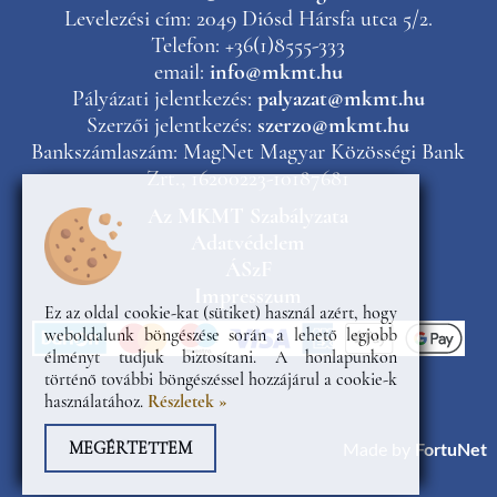
Levelezési cím: 2049 Diósd Hársfa utca 5/2.
Telefon: +36(1)8555-333
email:
info@mkmt.hu
Pályázati jelentkezés:
palyazat@mkmt.hu
Szerzői jelentkezés:
szerzo@mkmt.hu
Bankszámlaszám: MagNet Magyar Közösségi Bank
Zrt., 16200223-10187681
Az MKMT Szabályzata
Adatvédelem
ÁSzF
Impresszum
Ez az oldal cookie-kat (sütiket) használ azért, hogy
weboldalunk böngészése során a lehető legjobb
élményt tudjuk biztosítani. A honlapunkon
történő további böngészéssel hozzájárul a cookie-k
használatához.
Részletek »
MEGÉRTETTEM
Made by
FortuNet