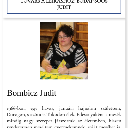
TOVÁBB A LEÍRÁSHOZ: BÓDAI-SOÓS
JUDIT
Bombicz Judit
1966-ban, egy havas, januári hajnalon születtem,
Dorogon, s azóta is Tokodon élek. Édesanyaként a mesék
mindig nagy szerepet játszottak az életemben, hiszen
rendszeresen meséltem gyermekemnek, saját meséket is.