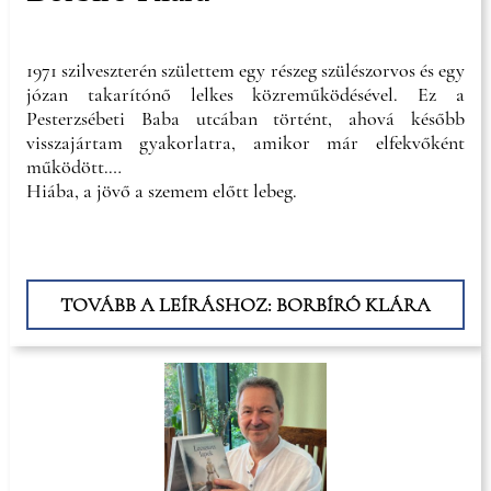
1971 szilveszterén születtem egy részeg szülészorvos és egy
józan takarítónő lelkes közreműködésével. Ez a
Pesterzsébeti Baba utcában történt, ahová később
visszajártam gyakorlatra, amikor már elfekvőként
működött.
Hiába, a jövő a szemem előtt lebeg.
TOVÁBB A LEÍRÁSHOZ: BORBÍRÓ KLÁRA