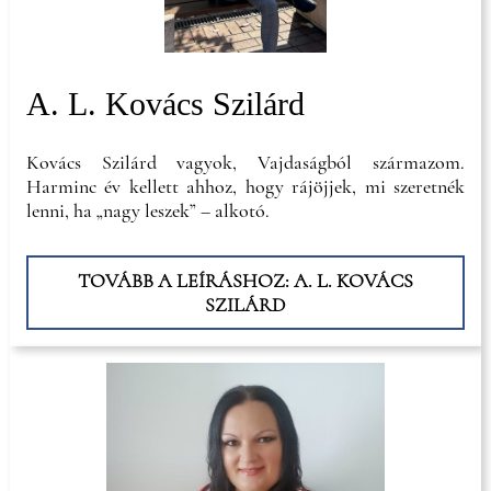
A. L. Kovács Szilárd
Kovács Szilárd vagyok, Vajdaságból származom.
Harminc év kellett ahhoz, hogy rájöjjek, mi szeretnék
lenni, ha „nagy leszek” – alkotó.
TOVÁBB A LEÍRÁSHOZ: A. L. KOVÁCS
SZILÁRD