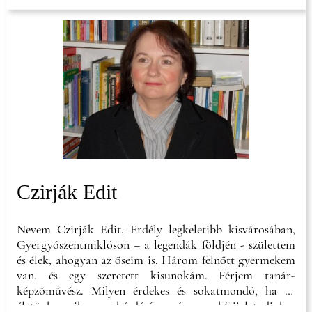
Czirják Edit
Nevem Czirják Edit, Erdély legkeletibb kisvárosában,
Gyergyószentmiklóson – a legendák földjén - születtem
és élek, ahogyan az őseim is. Három felnőtt gyermekem
van, és egy szeretett kisunokám. Férjem tanár-
képzőművész. Milyen érdekes és sokatmondó, ha az
életünk egyik nagy kérdésére már gyerekfejjel tudjuk a