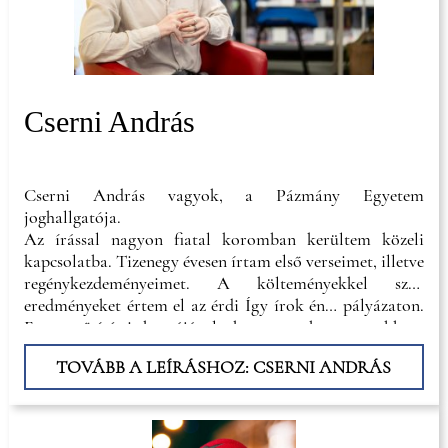
Cserni András
Cserni András vagyok, a Pázmány Egyetem
joghallgatója.
Az írással nagyon fiatal koromban kerültem közeli
kapcsolatba. Tizenegy évesen írtam első verseimet, illetve
regénykezdeményeimet. A költeményekkel szép
eredményeket értem el az érdi Így írok én… pályázaton.
E megerősítés is hozzájárult, hogy nem hagytam abba a
tollforgatást, sőt, gimnazista
TOVÁBB A LEÍRÁSHOZ: CSERNI ANDRÁS