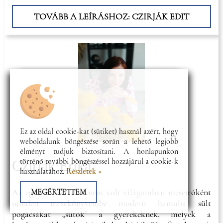
választ! Az én esetemben: - Mi leszel, ha nagy leszel? -
TOVÁBB A LEÍRÁSHOZ: CZIRJÁK EDIT
Tanítónő, író, költő, avagy egy boldog egyén.
Ez az oldal cookie-kat (sütiket) használ azért, hogy
weboldalunk böngészése során a lehető legjobb
élményt tudjuk biztosítani. A honlapunkon
történő további böngészéssel hozzájárul a cookie-k
Czirják Erika
használatához.
Részletek »
Az egyszer volt, hol nem volt világomban meseíróként
MEGÉRTETTEM
minden mesekönyvembe modern hamuba sült
pogácsákat „sütök” a gyerekeknek, melyek a