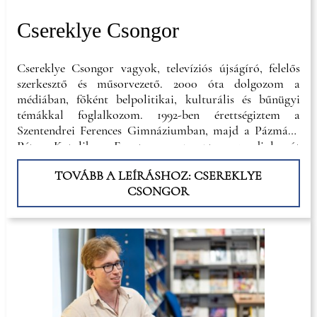
Csereklye Csongor
Csereklye Csongor vagyok, televíziós újságíró, felelős
szerkesztő és műsorvezető. 2000 óta dolgozom a
médiában, főként belpolitikai, kulturális és bűnügyi
témákkal foglalkozom. 1992-ben érettségiztem a
Szentendrei Ferences Gimnáziumban, majd a Pázmány
Péter Katolikus Egyetemen szereztem 2 diplomát
kommunikáció és szociológia szakon...
TOVÁBB A LEÍRÁSHOZ: CSEREKLYE
CSONGOR