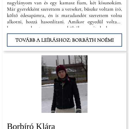
nagylányom van és egy kamasz fiam, két kisunokám.
Már gyerekként szerettem a verseket, büszke voltam író,
költő édesapámra, én is maradandót szerettem volna
alkotni, hozzá hasonlítani. Amikor egyedül voltam,
hangosan olvastam magyar költők verseit, kedvencem
József Attila. Körülbelül egy éve elkezdtem verses
TOVÁBB A LEÍRÁSHOZ: BORBÁTH NOÉMI
videókat szerkeszteni, feltölteni Facebookon, YouTubeon
és TikTokon, a saját verseimet is.
Borbíró Klára