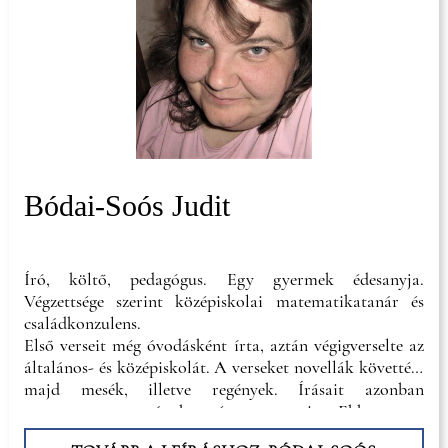
Bódai-Soós Judit
Író, költő, pedagógus. Egy gyermek édesanyja.
Végzettsége szerint középiskolai matematikatanár és
családkonzulens.
Első verseit még óvodásként írta, aztán végigverselte az
általános- és középiskolát. A verseket novellák követték,
majd mesék, illetve regények. Írásait azonban
megtartotta magának egészen 2007-ig. Ekkor, egy
irodalmi pályázat hatására lépett a nyilvánosság elé.