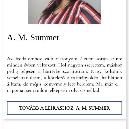
A. M. Summer
Az irodalomhoz való viszonyom életem során szinte
minden évben változott. Hol nagyon szerettem, máskor
pedig teljesen a háttérbe szorítottam. Nagy költőink
verseit tanultam, a kötelező olvasmányokkal hadilábon
álltam, de mégis könyvmoly lett belőlem. Ma már egy
napomat sem tudom elképzelni olvasás nélkül.
TOVÁBB A LEÍRÁSHOZ: A. M. SUMMER