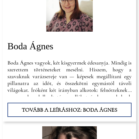
Boda Ágnes
Boda Ágnes vagyok, két kisgyermek édesanyja. Mindig is
szerettem történeteket mesélni. Hiszem, hogy a
szavaknak varázsereje van — képesek megállítani egy
pillanatra az időt, és összekötni egymástól távoli
világokat. Íróként két irányban alkotok: felnőtteknek 5
perces, elgondolkodtató novellákat írok, gyerekeknek
pedig mesekönyvet, amelyben a hétköznapok apró csodái
TOVÁBB A LEÍRÁSHOZ: BODA ÁGNES
kelnek életre. A regényírás pedig távlati terveim közt
szerepel. Nap mint nap inspirálnak azok az őszinte, derűs
és néha kaotikus pillanatok, amelyeket a gyerekek
hoznak az életünkbe.