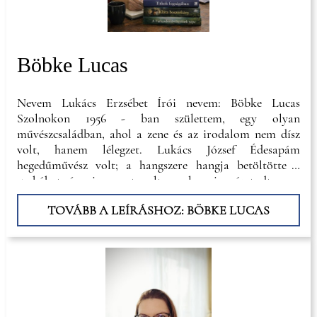
Böbke Lucas
Nevem Lukács Erzsébet Írói nevem: Böbke Lucas
Szolnokon 1956 - ban születtem, egy olyan
művészcsaládban, ahol a zene és az irodalom nem dísz
volt, hanem lélegzet. Lukács József Édesapám
hegedűművész volt; a hangszere hangja betöltötte a
szobákat, és mire megtanultam olvasni, már tudtam: a
történeteknek súlya van. Megtartanak, vagy elengednek
TOVÁBB A LEÍRÁSHOZ: BÖBKE LUCAS
– középút nincs. Engem megtartott, de íróként a
munkám mellett sok évig, mint banki tisztviselő majd
budapesti látássérültek klubjának vezetője, rendezvény
szervezői munkám és három gyermekem mellett.