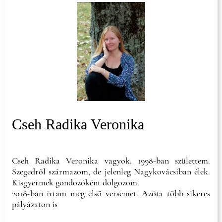
Cseh Radika Veronika
Cseh Radika Veronika vagyok. 1998-ban születtem.
Szegedről származom, de jelenleg Nagykovácsiban élek.
Kisgyermek gondozóként dolgozom.
2018-ban írtam meg első versemet. Azóta több sikeres
pályázaton is