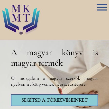
A magyar könyv is
magyar termék
Új mozgalom a magyar szerzők magyar
nyelven írt könyveinek népszerűsítésére.
SEGÍTSD A TÖREKVÉSEINKET