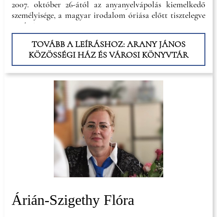
2007. október 26-ától az anyanyelvápolás kiemelkedő
személyisége, a magyar irodalom óriása előtt tisztelegve
viseli Arany
János nevét."
TOVÁBB A LEÍRÁSHOZ: ARANY JÁNOS
KÖZÖSSÉGI HÁZ ÉS VÁROSI KÖNYVTÁR
Árián-Szigethy Flóra