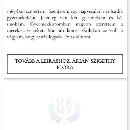
1963-ban születtem, Szentesen, egy nagycsalád nyolcadik
gyermekeként. Jelenleg van két gyermekem és két
unokám. Gyermekkoromban nagyon szerettem a
meséket, verseket. Már általános iskolában az volt a
vágyam, hogy tanár legyek. Ez az álmom
TOVÁBB A LEÍRÁSHOZ: ÁRIÁN-SZIGETHY
FLÓRA