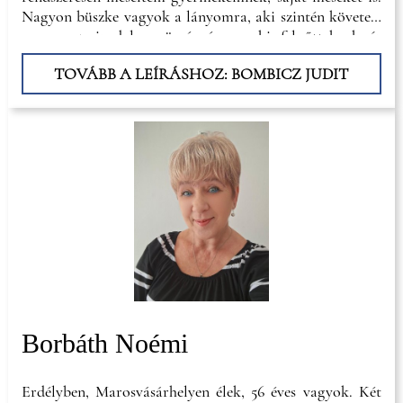
Nagyon büszke vagyok a lányomra, aki szintén követett
engem az irodalom ösvényén, s aki felnőtteknek ír
verseket. Leginkább gyermekirodalommal foglalkozom,
TOVÁBB A LEÍRÁSHOZ: BOMBICZ JUDIT
írok verseket, meséket
Borbáth Noémi
Erdélyben, Marosvásárhelyen élek, 56 éves vagyok. Két