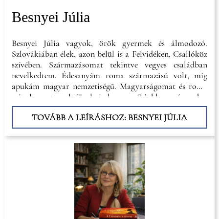
Besnyei Júlia
Besnyei Júlia vagyok, örök gyermek és álmodozó.
Szlovákiában élek, azon belül is a Felvidéken, Csallóköz
szívében. Származásomat tekintve vegyes családban
nevelkedtem. Édesanyám roma származású volt, míg
apukám magyar nemzetiségű. Magyarságomat és roma
mivoltomat emelt fővel viselem, ennél jobban már csak a
gyönyörű négy gyermekemre vagyok büszkébb, akik
TOVÁBB A LEÍRÁSHOZ: BESNYEI JÚLIA
ragyogást