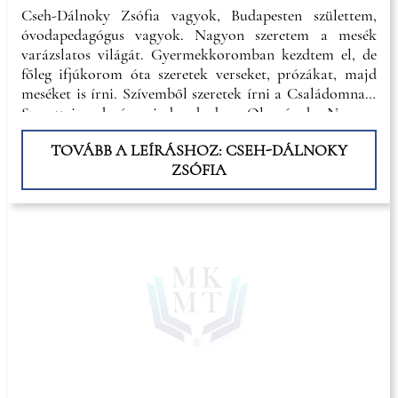
Cseh-Dálnoky Zsófia vagyok, Budapesten születtem,
óvodapedagógus vagyok. Nagyon szeretem a mesék
varázslatos világát. Gyermekkoromban kezdtem el, de
főleg ifjúkorom óta szeretek verseket, prózákat, majd
meséket is írni. Szívemből szeretek írni a Családomnak,
Szeretteimnek és minden kedves Olvasónak. Nagyon
szeretem a latin- és a magyar verseket, meséket. 2018-tól
TOVÁBB A LEÍRÁSHOZ: CSEH-DÁLNOKY
tagja lettem több kortárs irodalmi oldalnak, alkotó
ZSÓFIA
körnek, ahol megjelentek írásaim is.