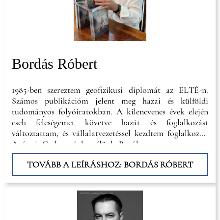
Bordás Róbert
1985-ben szereztem geofizikusi diplomát az ELTÉ-n.
Számos publikációm jelent meg hazai és külföldi
tudományos folyóiratokban. A kilencvenes évek elején
cseh feleségemet követve hazát és foglalkozást
változtattam, és vállalatvezetéssel kezdtem foglalkozni.
Azóta is Csehországban élünk, Brnóban.
TOVÁBB A LEÍRÁSHOZ: BORDÁS RÓBERT