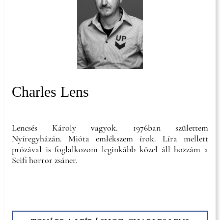
Charles Lens
Lencsés Károly vagyok. 1976ban születtem
Nyíregyházán. Mióta emlékszem írok. Líra mellett
prózával is foglalkozom leginkább közel áll hozzám a
Scifi horror zsáner.