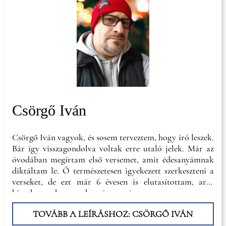
Csörgő Iván
Csörgő Iván vagyok, és sosem terveztem, hogy író leszek.
Bár így visszagondolva voltak erre utaló jelek. Már az
óvodában megírtam első versemet, amit édesanyámnak
diktáltam le. Ő természetesen igyekezett szerkeszteni a
verseket, de ezt már 6 évesen is elutasítottam, arra
hivatkozva, hogy ezek az én verseim.
TOVÁBB A LEÍRÁSHOZ: CSÖRGŐ IVÁN