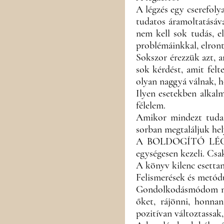
A légzés egy cserefolya
tudatos áramoltatásáva
nem kell sok tudás, el
problémáinkkal, elront
Sokszor érezzük azt, 
sok kérdést, amit felt
olyan naggyá válnak, h
Ilyen esetekben alkalm
félelem.
Amikor mindezt tudato
sorban megtaláljuk hel
A BOLDOGÍTÓ LÉGZÉS c
egységesen kezeli. Csak
A könyv kilenc esettan
Felismerések és metó
Gondolkodásmódom na
őket, rájönni, honna
pozitívan változtassak,