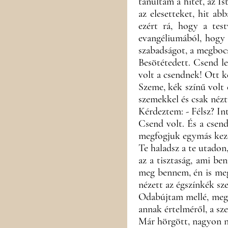
tanultam a hitet, az Is
az elesetteket, hit a
ezért rá, hogy a tes
evangéliumából, hogy
szabadságot, a megbocs
Besötétedett. Csend l
volt a csendnek! Ott ke
Szeme, kék színű volt 
szemekkel és csak nézt
Kérdeztem: - Félsz? Inte
Csend volt. És a csen
megfogjuk egymás kezé
Te haladsz a te utadon
az a tisztaság, ami be
meg bennem, én is meg
nézett az égszínkék sz
Odabújtam mellé, megfo
annak értelméről, a sz
Már hörgött, nagyon ne