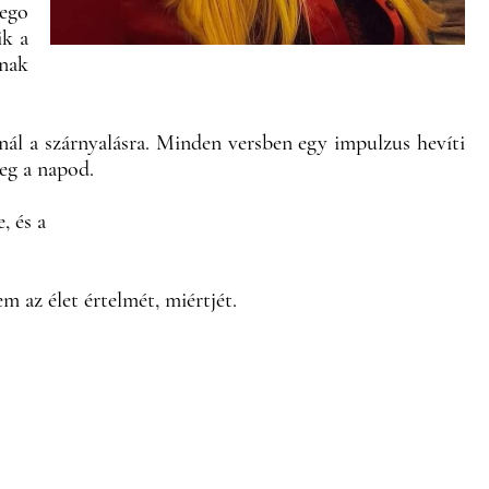
 ego
ik a
nak
nál a szárnyalásra. Minden versben egy impulzus hevíti
meg a napod.
, és a
m az élet értelmét, miértjét.