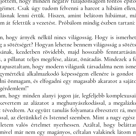
ájöttem, hogy minden negatív tulajdonságom fontos épít
imet. Csak úgy tudom felvenni a harcot a hibáim ellen, 
lásnak lenni értük. Hiszen, amint belátom hibáimat, m
 át felettük a vezetést. Próbálom mindig észben tartani: 
, hogy árnyék nélkül nincs világosság. Hogy is ismerhet
g a sötétséget? Hogyan lehetne bennem világosság a sötét
sának, kezdetben rövidebb, majd hosszabb fenntartás
s, a pillanat teljes megélése, alázat, önátadás. Mindezek 
tapasztaltam, hogy modern világunk társadalma nem ismeri 
gymértékű alkalmazkodó képességem ellenére is gondot 
i önmagam, és elfogadni egy magasabb akaratot a sajáto
egérdemlem!”
m, hogy minden alanyi jogon jár, legfeljebb komplexusa
kevertem az alázatot a meghunyászkodással, a megalázko
évedtem. Az együtt tanulás folyamata ébresztett rá, menn
al, az életünkkel és Istennel szemben. Mint a nagy egész
életem valós értelmet nyerhessen. Azáltal, hogy belát
, mivel már nem egy magányos, céltalan valakinek láto