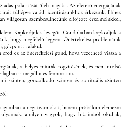
az adás polaritását öleli magába. Az életerő energiájának
tárait túllépve valódi identitásunkhoz érkezünk. Ehhez
ban világosan szembesülhetünk elfojtott érzelmeinkkel,
Félelem. Kapkodjuk a levegőt. Gondolatban kapkodjuk a
ljünk, hogy megfelelő legyen. Önértékelési problémáink
á, gócponttá alakul.
n ered ez az önértékelési gond, hova vezethető vissza a
ergiának, a helyes minták rögzítésének, és nem utolsó
lágban is megállni és fenntartani.
szinten, gondolkodó szinten és spirituális szinten
ból:
agamban a negatívumokat, hanem próbálom elemezni
olyannak, amilyen vagyok, hogy hibáimból okuljak,