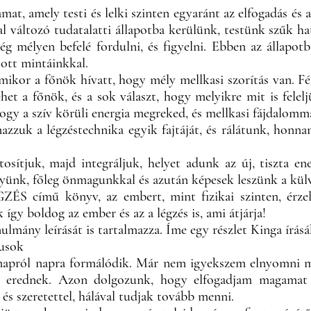
mat, amely testi és lelki szinten egyaránt az elfogadás és 
l változó tudatalatti állapotba kerülünk, testünk szűk ha
ég mélyen befelé fordulni, és figyelni. Ebben az állapot
ott mintáinkkal.
amikor a főnök hívatt, hogy mély mellkasi szorítás van. 
ehet a főnök, és a sok választ, hogy melyikre mit is fele
ogy a szív körüli energia megreked, és mellkasi fájdalomm
azzuk a légzéstechnika egyik fajtáját, és rálátunk, honna
sítjuk, majd integráljuk, helyet adunk az új, tiszta en
yünk, főleg önmagunkkal és azután képesek leszünk a külvi
ímű könyv, az embert, mint fizikai szinten, érzelmi 
 így boldog az ember és az a légzés is, ami átjárja!
ulmány leírását is tartalmazza. Íme egy részlet Kinga írásá
dusok
pról napra formálódik. Már nem igyekszem elnyomni m
n erednek. Azon dolgozunk, hogy elfogadjam magamat 
 és szeretettel, hálával tudjak tovább menni.