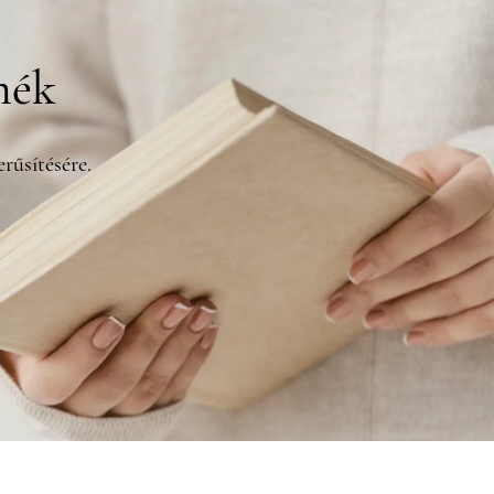
mék
rűsítésére.