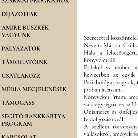
SZAKMAI PROGRAMOK
DÍJAZOTTAK
AMIRE BÜSZKÉK
VAGYUNK
Szeretettel köszöntele
Nevem: Márton Csilla
PÁLYÁZATOK
Hála a lehetőségért
könyveimről!
TÁMOGATÓINK
Érdekel az ember, 
helyzetben az egyik
CSATLAKOZZ
Pszichológus vagyok, t
MÉDIA MEGJELENÉSEK
jobban átlássam.
Könyveket írtam, amel
TÁMOGASS
való egységről és az Un
Önismeret és önfejles
SEGÍTŐ BANKKÁRTYA
feldolgozásokról.
PROGRAM
A szellem törvényeir
vallásokról, amelyek f
KAPCSOLAT