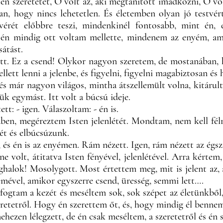
ten szeretetet, Ő volt az, aki megtanított imádkozni, Ő vol
bban, hogy nincs lehetetlen. És életemben olyan jó testv
tvérét előbbre teszi, mindenkinél fontosabb, mint én,
 én mindig ott voltam mellette, mindenem az enyém, ami
átást.
ett. Ez a csend! Olykor nagyon szeretem, de mostanában, 
llett lenni a jelenbe, és figyelni, figyelni magabiztosan és
és már nagyon világos, mintha átszellemült volna, kitárul
ük egymást. Itt volt a búcsú ideje.
tt: - igen. Válaszoltam: - én is.
dben, megéreztem Isten jelenlétét. Mondtam, nem kell fél
t és elbúcsúzunk.
, és én is az enyémen. Rám nézett. Igen, rám nézett az égs
nne volt, átitatva Isten fényével, jelenlétével. Arra kért
halok! Mosolygott. Most értettem meg, mit is jelent az, 
emével, amikor egyszerre csend, üresség, semmi lett….
gtam a kezét és meséltem sok, sok szépet az életünkből, 
eretetről. Hogy én szerettem őt, és, hogy mindig él benne
hezen lélegzett, de én csak meséltem, a szeretetről és én 