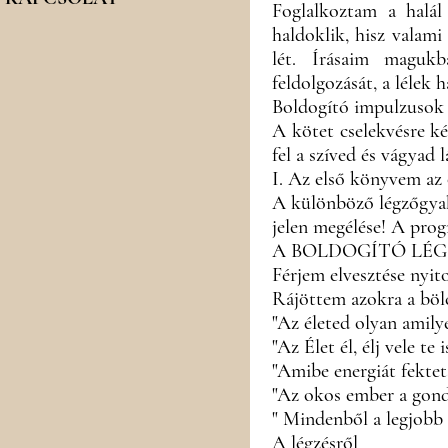
Foglalkoztam a halál 
haldoklik, hisz valami
lét. Írásaim magukb
feldolgozását, a lélek h
Boldogító impulzusok 
A kötet cselekvésre ké
fel a szíved és vágyad
I. Az első könyvem az 
A különböző légzőgyako
jelen megélése! A prog
A BOLDOGÍTÓ LÉG
Férjem elvesztése nyit
Rájöttem azokra a bölc
"Az életed olyan amily
"Az Élet él, élj vele te i
"Amibe energiát fektets
"Az okos ember a gondo
" Mindenből a legjobb 
A légzésről