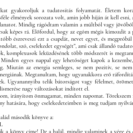
kat gyakoroljuk a tudatosítás folyamatát. Életem kor
féle élmények sorozata volt, amin jobb híján át kell esni, 
illanatot. Mindig rágódtam valamin a múltból vagy jövőbő
csak képes rá. Előfordul, hogy az egóm mégis kimozdít a p
óbb észreveszi ezt a csapdát, nevet egyet, és megpróbál 
dolat, szó, cselekedet egységét”, ami csak állandó tudatos
iók, komplexusok leküzdésének több módszerét is megtanu
. Minden egyes nappal egy lehetőséget kapok a kezembe
eg. Miután az energia semleges, se nem pozitív, se ne
energiának. Megtanultam, hogy ugyanakkora erő ráfordítá
ek. Ugyanannyiba telik bátorságot vagy félelmet, örömet 
lismerése nagy változásokat indított el.
ítom, irányítom önmagamat, minden napomat. Törekszem 
kony hatására, hogy cselekedeteimben is meg tudjam nyil
lád második könyve a:
L
k a könyv címe! De a halál, mindig valaminek a vége és 