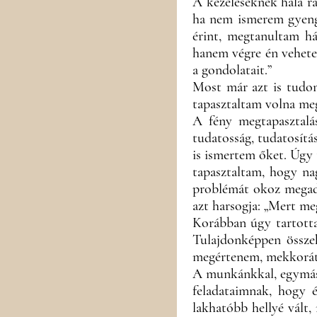
A kezeléseknek hála r
ha nem ismerem gyengé
érint, megtanultam há
hanem végre én vehetem
a gondolatait.”
Most már azt is tudom
tapasztaltam volna me
A fény megtapasztalá
tudatosság, tudatosítá
is ismertem őket. Úgy 
tapasztaltam, hogy na
problémát okoz megadn
azt harsogja: „Mert m
Korábban úgy tartotta
Tulajdonképpen össze
megértenem, mekkorát t
A munkánkkal, egymáss
feladataimnak, hogy 
lakhatóbb hellyé vált