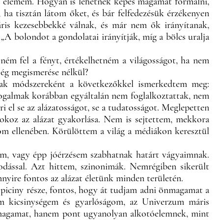
ő elemem. Hogyan is lehetnék képes magamat formálni,
ha tisztán látom őket, és bár felfedezésük érzékenyen
áris kezesebbekké válnak, és már nem ők irányítanak,
„A bolondot a gondolatai irányítják, míg a bölcs uralja
ném fel a fényt, értékelhetném a világosságot, ha nem
ség megismerése nélkül?
ának módszereként a következőkkel ismerkedtem meg:
a fogalmak korábban egyáltalán nem foglalkoztattak, nem
el se az alázatosságot, se a tudatosságot. Meglepetten
okoz az alázat gyakorlása. Nem is sejtettem, mekkora
m ellenében. Körülöttem a világ a médiákon keresztül
im, vagy épp jóérzésem szabhatnak határt vágyaimnak.
dással. Azt hittem, szinonimák. Nemrégiben sikerült
yire fontos az alázat életünk minden területén.
 piciny része, fontos, hogy át tudjam adni önmagamat a
tam kicsinységem és gyarlóságom, az Univerzum máris
m magamat, hanem pont ugyanolyan alkotóelemnek, mint