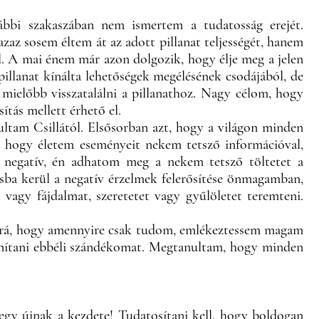
ábbi szakaszában nem ismertem a tudatosság erejét.
azaz sosem éltem át az adott pillanat teljességét, hanem
l. A mai énem már azon dolgozik, hogy élje meg a jelen
illanat kínálta lehetőségek megélésének csodájából, de
mielőbb visszatalálni a pillanathoz. Nagy célom, hogy
ítás mellett érhető el.
ltam Csillától. Elsősorban azt, hogy a világon minden
, hogy életem eseményeit nekem tetsző információval,
m negatív, én adhatom meg a nekem tetsző töltetet a
sba kerül a negatív érzelmek felerősítése önmagamban,
vagy fájdalmat, szeretetet vagy gyűlöletet teremteni.
rá, hogy amennyire csak tudom, emlékeztessem magam
vánítani ebbéli szándékomat. Megtanultam, hogy minden
egy újnak a kezdete! Tudatosítani kell, hogy boldogan