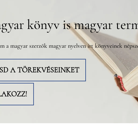
gyar könyv is magyar ter
m a magyar szerzők magyar nyelven írt könyveinek népsze
TSD A TÖREKVÉSEINKET
LAKOZZ!