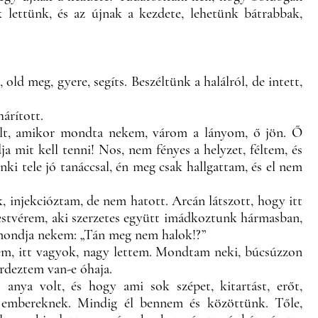
 lettünk, és az újnak a kezdete, lehetünk bátrabbak,
d meg, gyere, segíts. Beszéltünk a halálról, de intett,
hárított.
 volt, amikor mondta nekem, várom a lányom, ő jön. Ő
ja mit kell tenni! Nos, nem fényes a helyzet, féltem, és
i tele jó tanáccsal, én meg csak hallgattam, és el nem
, injekcióztam, de nem hatott. Arcán látszott, hogy itt
atestvérem, aki szerzetes együtt imádkoztunk hármasban,
t mondja nekem: „Tán meg nem halok!?”
gem, itt vagyok, nagy lettem. Mondtam neki, búcsúzzon
érdeztem van-e óhaja.
 anya volt, és hogy ami sok szépet, kitartást, erőt,
 embereknek. Mindig él bennem és közöttünk. Tőle,