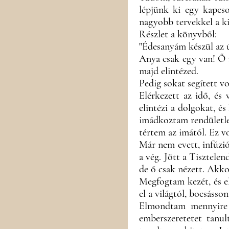
lépjünk ki egy kapcso
nagyobb tervekkel a k
Részlet a könyvből:
"Édesanyám készül az ú
Anya csak egy van! Ő m
majd elintézed.
Pedig sokat segített vo
Elérkezett az idő, és
elintézi a dolgokat, é
imádkoztam rendületlen
tértem az imától. Ez v
Már nem evett, infúzió
a vég. Jött a Tisztele
de ő csak nézett. Akko
Megfogtam kezét, és e
el a világtól, bocsáss
Elmondtam mennyire jó
emberszeretetet tanu