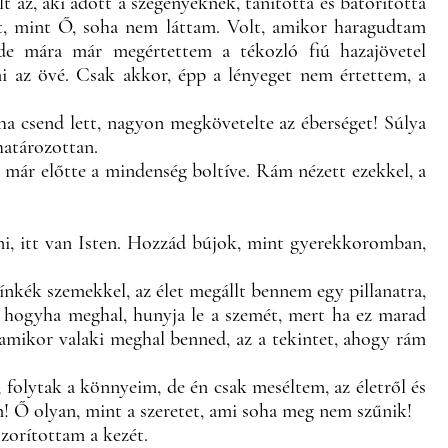
t az, aki adott a szegényeknek, tanította és bátorította
ért, mint Ő, soha nem láttam. Volt, amikor haragudtam
 de mára már megértettem a tékozló fiú hazajövetel
 az övé. Csak akkor, épp a lényeget nem értettem, a
ha csend lett, nagyon megkövetelte az éberséget! Súlya
 határozottan.
t már előtte a mindenség boltíve. Rám nézett ezekkel, a
ni, itt van Isten. Hozzád bújok, mint gyerekkoromban,
zínkék szemekkel, az élet megállt bennem egy pillanatra,
em, hogyha meghal, hunyja le a szemét, mert ha ez marad
amikor valaki meghal benned, az a tekintet, ahogy rám
folytak a könnyeim, de én csak meséltem, az életről és
m! Ő olyan, mint a szeretet, ami soha meg nem szűnik!
szorítottam a kezét.