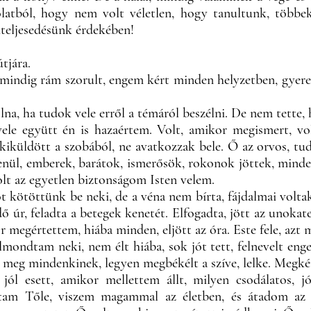
latból, hogy nem volt véletlen, hogy tanultunk, többek
iteljesedésünk érdekében!
tjára.
indig rám szorult, engem kért minden helyzetben, gyere, ol
lna, ha tudok vele erről a témáról beszélni. De nem tette, 
 vele együtt én is hazaértem. Volt, amikor megismert,
s kiküldött a szobából, ne avatkozzak bele. Ő az orvos, tud
ül, emberek, barátok, ismerősök, rokonok jöttek, mindenk
olt az egyetlen biztonságom Isten velem.
t kötöttünk be neki, de a véna nem bírta, fájdalmai voltak
ndő úr, feladta a betegek kenetét. Elfogadta, jött az unok
r megértettem, hiába minden, eljött az óra. Este fele, az
lmondtam neki, nem élt hiába, sok jót tett, felnevelt en
on meg mindenkinek, legyen megbékélt a szíve, lelke. Megk
l esett, amikor mellettem állt, milyen csodálatos, jó
ltam Tőle, viszem magammal az életben, és átadom az