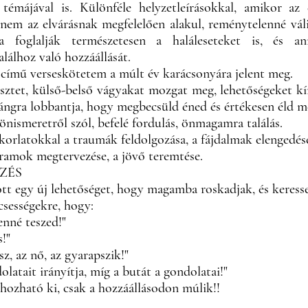
témájával is. Különféle helyzetleírásokkal, amikor az
 nem az elvárásnak megfelelően alakul, reménytelenné vál
a foglalják természetesen a haláleseteket is, és an
alálhoz való hozzáállását.
című verseskötetem a múlt év karácsonyára jelent meg.
sztet, külső-belső vágyakat mozgat meg, lehetőségeket kí
 lángra lobbantja, hogy megbecsüld éned és értékesen éld 
önismeretről szól, befelé fordulás, önmagamra találás.
rlatokkal a traumák feldolgozása, a fájdalmak elengedése
ramok megtervezése, a jövő teremtése.
ZÉS
ott egy új lehetőséget, hogy magamba roskadjak, és keresse
sességekre, hogy:
enné teszed!"
s!"
z, az nő, az gyarapszik!"
latait irányítja, míg a butát a gondolatai!"
hozható ki, csak a hozzáállásodon múlik!!