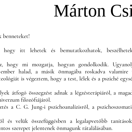
Márton Csi
k benneteket!
.
, hogy itt lehetek és bemutatkozhatok, beszélhete
az, hogy mi mozgatja, hogyan gondolkodik. Ugyanol
 ember halad, a másik önmagába roskadva valamire v
eológiát is végeztem, hogy a test, lélek és a psziché egys
yek átfogó összegzést adnak a légzésterápiáról, a maga
iverzum filozófiájáról.
ztés a C. G. Jung-i pszichoanalízisről, a pszichoszomat
ől és velük összefüggésben a legalapvetőbb tanítások
ontos szerepet jelentenek önmagunk rátalálásában.