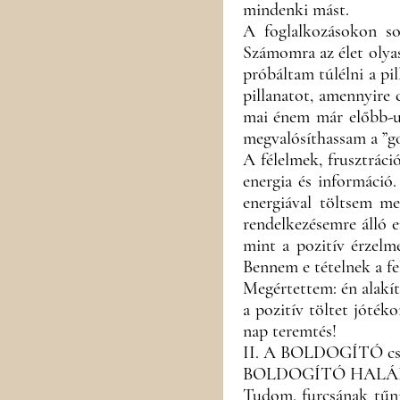
mindenki mást.
A foglalkozásokon so
Számomra az élet olyas
próbáltam túlélni a p
pillanatot, amennyire 
mai énem már előbb-ut
megvalósíthassam a ”gon
A félelmek, frusztrác
energia és információ
energiával töltsem m
rendelkezésemre álló 
mint a pozitív érzelm
Bennem e tételnek a fe
Megértettem: én alak
a pozitív töltet jóté
nap teremtés!
II. A BOLDOGÍTÓ csa
BOLDOGÍTÓ HALÁ
Tudom, furcsának tűni