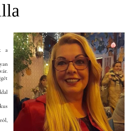
lla
k a
yan
ár.
égét
ddal
ikus
ról,