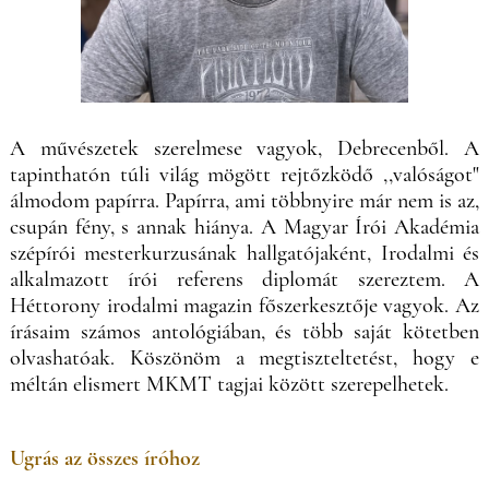
A művészetek szerelmese vagyok, Debrecenből. A
tapinthatón túli világ mögött rejtőzködő ,,valóságot"
álmodom papírra. Papírra, ami többnyire már nem is az,
csupán fény, s annak hiánya. A Magyar Írói Akadémia
szépírói mesterkurzusának hallgatójaként, Irodalmi és
alkalmazott írói referens diplomát szereztem. A
Héttorony irodalmi magazin főszerkesztője vagyok. Az
írásaim számos antológiában, és több saját kötetben
olvashatóak. Köszönöm a megtiszteltetést, hogy e
méltán elismert MKMT tagjai között szerepelhetek.
Ugrás az összes íróhoz