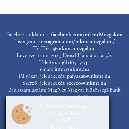
Facebook oldalunk:
facebook.com/mkmtMozgalom
Instagram:
instagram.com/mkmtmozgalom/
TikTok:
@mkmt.mozgalom
Levelezési cím: 2049 Diósd Hársfa utca 5/2.
Telefon: +36(1)8555-333
email:
info@mkmt.hu
Pályázati jelentkezés:
palyazat@mkmt.hu
Szerzői jelentkezés:
szerzo@mkmt.hu
Bankszámlaszám: MagNet Magyar Közösségi Bank
Zrt., 16200223-10187681
Az MKMT Szabályzata
Adatvédelem
ÁSzF
Impresszum