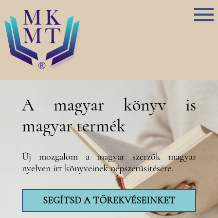
A magyar könyv is
magyar termék
Új mozgalom a magyar szerzők magyar
nyelven írt könyveinek népszerűsítésére.
SEGÍTSD A TÖREKVÉSEINKET