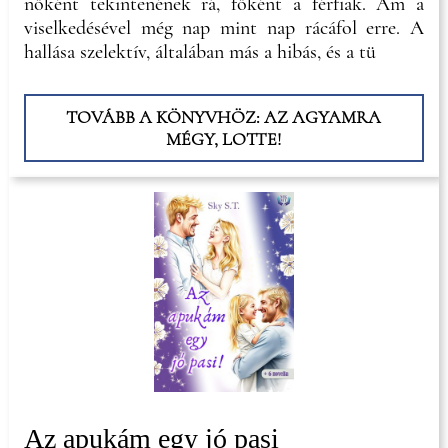
nőként tekintenének rá, főként a férfiak. Ám a
viselkedésével még nap mint nap rácáfol erre. A
hallása szelektív, általában más a hibás, és a tü
TOVÁBB A KÖNYVHÖZ: AZ AGYAMRA
MÉGY, LOTTE!
Az apukám egy jó pasi