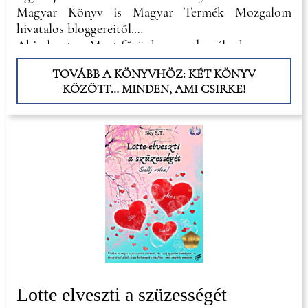
Magyar Könyv is Magyar Termék Mozgalom
hivatalos bloggereitől.
Aki olvasta a Most főzünk, vagy dumálunk
TOVÁBB A KÖNYVHÖZ: KÉT KÖNYV
KÖZÖTT… MINDEN, AMI CSIRKE!
Lotte elveszti a szüzességét