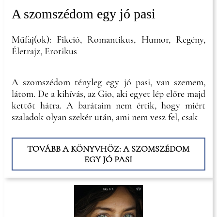
A szomszédom egy jó pasi
Műfaj(ok): Fikció, Romantikus, Humor, Regény,
Életrajz, Erotikus
A szomszédom tényleg egy jó pasi, van szemem,
látom. De a kihívás, az Gio, aki egyet lép előre majd
kettőt hátra. A barátaim nem értik, hogy miért
szaladok olyan szekér után, ami nem vesz fel, csak
TOVÁBB A KÖNYVHÖZ: A SZOMSZÉDOM
EGY JÓ PASI