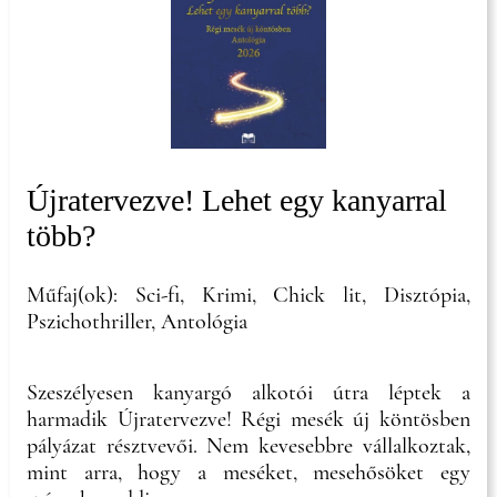
Újratervezve! Lehet egy kanyarral
több?
Műfaj(ok): Sci-fi, Krimi, Chick lit, Disztópia,
Pszichothriller, Antológia
Szeszélyesen kanyargó alkotói útra léptek a
harmadik Újratervezve! Régi mesék új köntösben
pályázat résztvevői. Nem kevesebbre vállalkoztak,
mint arra, hogy a meséket, mesehősöket egy