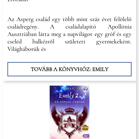
Az Asperg család egy több mint száz évet felölelő
családregény. A családalapító Apollónia
Ausztriában látta meg a napvilágot egy gróf és egy
cseléd balkézről született gyermekeként.
Világháborúk és
TOVÁBB A KÖNYVHÖZ: EMILY