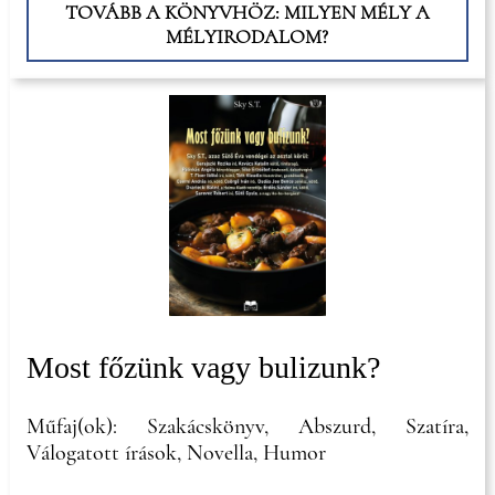
TOVÁBB A KÖNYVHÖZ: MILYEN MÉLY A
MÉLYIRODALOM?
Most főzünk vagy bulizunk?
Műfaj(ok): Szakácskönyv, Abszurd, Szatíra,
Válogatott írások, Novella, Humor