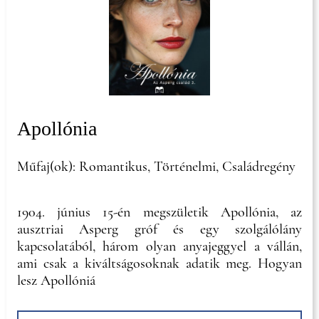
Apollónia
Műfaj(ok): Romantikus, Történelmi, Családregény
1904. június 15-én megszületik Apollónia, az
ausztriai Asperg gróf és egy szolgálólány
kapcsolatából, három olyan anyajeggyel a vállán,
ami csak a kiváltságosoknak adatik meg. Hogyan
lesz Apollóniá