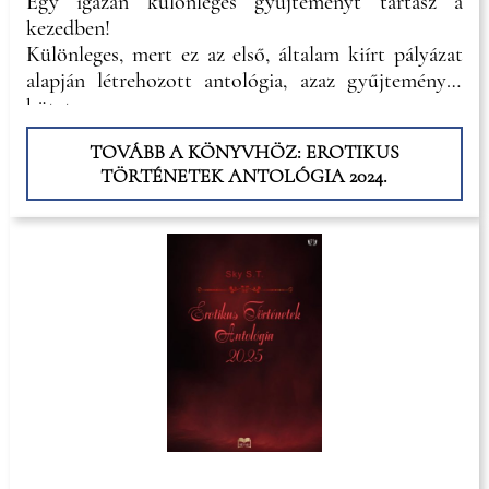
Egy igazán különleges gyűjteményt tartasz a
kezedben!
Különleges, mert ez az első, általam kiírt pályázat
alapján létrehozott antológia, azaz gyűjteményes
kötet.
Különleges,
TOVÁBB A KÖNYVHÖZ: EROTIKUS
TÖRTÉNETEK ANTOLÓGIA 2024.