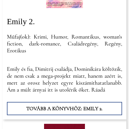
Emily 2.
Műfaj(ok): Krimi, Humor, Romantikus, woman's
fiction, dark-romance, Családregény, Regény,
Erotikus
Emily és fia, Dimitrij családja, Dominikára költözik,
de nem csak a mega-projekt miatt, hanem azért is,
mert az orosz helyzet egyre kiszámíthatatlanabb.
Ám a múlt árnyai itt is utolérik őket. Ráadá
TOVÁBB A KÖNYVHÖZ: EMILY 2.