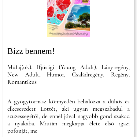
Bízz bennem!
Műfaj(ok): Ifjúsági (Young Adult), Lányregény,
New Adult, Humor, Családregény, Regény,
Romantikus
A gyógytornász könnyedén behálózza a dühös és
elkeseredett Lottét, aki ugyan megszabadul a
szüzességétől, de ennél jóval nagyobb gond szakad
a nyakába. Miután megkapja élete első igazi
pofonját, me