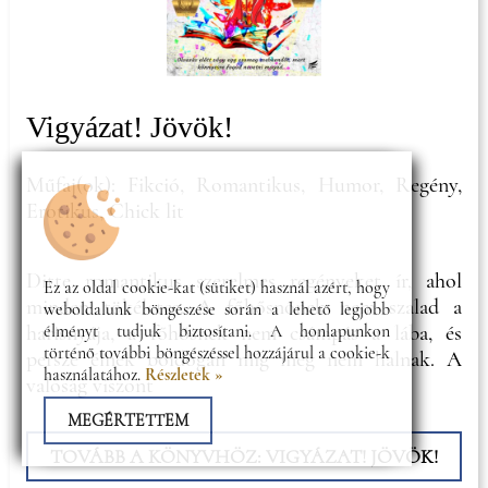
Vigyázat! Jövök!
Műfaj(ok): Fikció, Romantikus, Humor, Regény,
Erotikus, Chick lit
Ditte romantikus szerelmes regényeket ír, ahol
Ez az oldal cookie-kat (sütiket) használ azért, hogy
minden tökéletes. A főhősnőnek nem szalad a
weboldalunk böngészése során a lehető legjobb
élményt tudjuk biztosítani. A honlapunkon
harisnyája, a főhősnek nem csámpás a lába, és
történő további böngészéssel hozzájárul a cookie-k
persze élnek boldogan míg meg nem halnak. A
használatához.
Részletek »
valóság viszont
MEGÉRTETTEM
TOVÁBB A KÖNYVHÖZ: VIGYÁZAT! JÖVÖK!