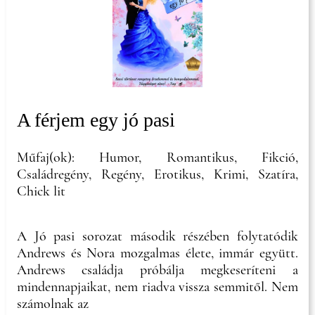
A férjem egy jó pasi
Műfaj(ok): Humor, Romantikus, Fikció,
Családregény, Regény, Erotikus, Krimi, Szatíra,
Chick lit
A Jó pasi sorozat második részében folytatódik
Andrews és Nora mozgalmas élete, immár együtt.
Andrews családja próbálja megkeseríteni a
mindennapjaikat, nem riadva vissza semmitől. Nem
számolnak az