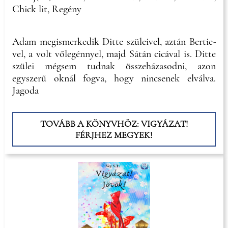
Chick lit, Regény
Adam megismerkedik Ditte szüleivel, aztán Bertie-
vel, a volt vőlegénnyel, majd Sátán cicával is. Ditte
szülei mégsem tudnak összeházasodni, azon
egyszerű oknál fogva, hogy nincsenek elválva.
Jagoda
TOVÁBB A KÖNYVHÖZ: VIGYÁZAT!
FÉRJHEZ MEGYEK!