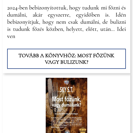
2024-ben bebizonyítottuk, hogy tudunk mi főzni és
dumálni, akár egyszerre, egyidőben is. Idén
bebizonyítjuk, hogy nem csak dumálni, de bulizni
is tudunk főzés közben, helyett, előtt, után… Idei
ven
TOVÁBB A KÖNYVHÖZ: MOST FŐZÜNK
VAGY BULIZUNK?