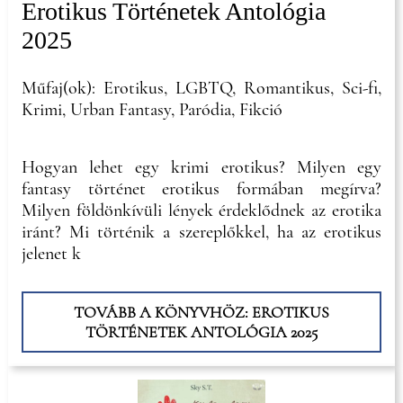
Erotikus Történetek Antológia
2025
Műfaj(ok): Erotikus, LGBTQ, Romantikus, Sci-fi,
Krimi, Urban Fantasy, Paródia, Fikció
Hogyan lehet egy krimi erotikus? Milyen egy
fantasy történet erotikus formában megírva?
Milyen földönkívüli lények érdeklődnek az erotika
iránt? Mi történik a szereplőkkel, ha az erotikus
jelenet k
TOVÁBB A KÖNYVHÖZ: EROTIKUS
TÖRTÉNETEK ANTOLÓGIA 2025