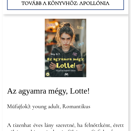
TOVÁBB A KÖNYVHÖZ: APOLLÓNIA
Az agyamra mégy, Lotte!
Műfaj(ok): young adult, Romantikus
A tizenhat éves lány szeretné, ha felnőttként, érett