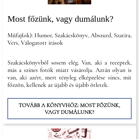
Most főzünk, vagy dumálunk?
Műfaj(ok): Humor, Szakácskönyv, Abszurd, Szatíra,
Vers, Válogatott írások
Szakácskönyvből sosem elég. Van, aki a receptek,
más a színes fotók miatt vásárolja. Aztán olyan is
van, aki azért, mert tényleg elképzelése sincs, mit
főzzön, kellenek az újabb és újabb ötletek.
TOVÁBB A KÖNYVHÖZ: MOST FŐZÜNK,
VAGY DUMÁLUNK?