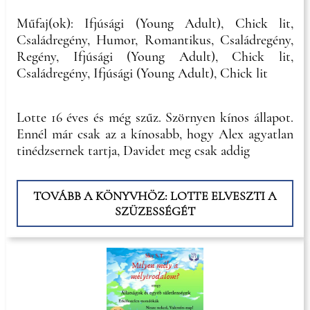
Műfaj(ok): Ifjúsági (Young Adult), Chick lit,
Családregény, Humor, Romantikus, Családregény,
Regény, Ifjúsági (Young Adult), Chick lit,
Családregény, Ifjúsági (Young Adult), Chick lit
Lotte 16 éves és még szűz. Szörnyen kínos állapot.
Ennél már csak az a kínosabb, hogy Alex agyatlan
tinédzsernek tartja, Davidet meg csak addig
TOVÁBB A KÖNYVHÖZ: LOTTE ELVESZTI A
SZÜZESSÉGÉT