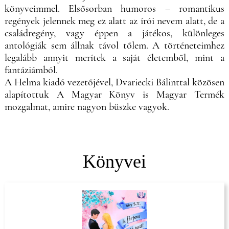
könyveimmel. Elsősorban humoros – romantikus
regények jelennek meg ez alatt az írói nevem alatt, de a
családregény, vagy éppen a játékos, különleges
antológiák sem állnak távol tőlem. A történeteimhez
legalább annyit merítek a saját életemből, mint a
fantáziámból.
A Helma kiadó vezetőjével, Dvariecki Bálinttal közösen
alapítottuk A Magyar Könyv is Magyar Termék
mozgalmat, amire nagyon büszke vagyok.
Könyvei