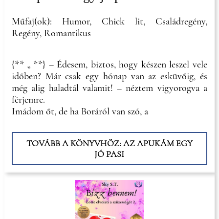
Műfaj(ok): Humor, Chick lit, Családregény,
Regény, Romantikus
{** „ **} – Édesem, biztos, hogy készen leszel vele
időben? Már csak egy hónap van az esküvőig, és
még alig haladtál valamit! – néztem vigyorogva a
férjemre.
Imádom őt, de ha Boráról van szó, a
TOVÁBB A KÖNYVHÖZ: AZ APUKÁM EGY
JÓ PASI