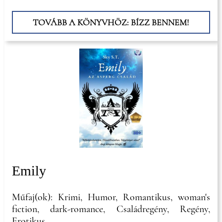
TOVÁBB A KÖNYVHÖZ: BÍZZ BENNEM!
Emily
Műfaj(ok): Krimi, Humor, Romantikus, woman's
fiction, dark-romance, Családregény, Regény,
Erotikus