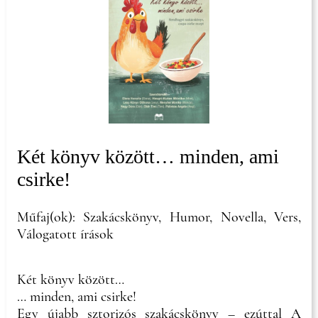
Két könyv között… minden, ami
csirke!
Műfaj(ok): Szakácskönyv, Humor, Novella, Vers,
Válogatott írások
Két könyv között…
… minden, ami csirke!
Egy újabb sztorizós szakácskönyv – ezúttal A