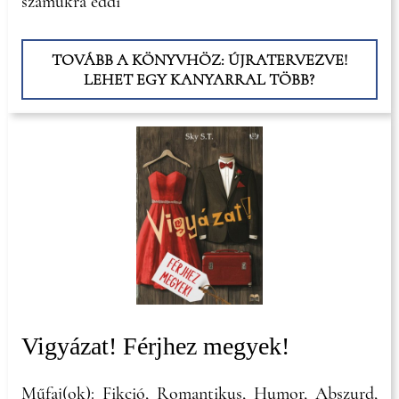
számukra eddi
TOVÁBB A KÖNYVHÖZ: ÚJRATERVEZVE!
LEHET EGY KANYARRAL TÖBB?
Vigyázat! Férjhez megyek!
Műfaj(ok): Fikció, Romantikus, Humor, Abszurd,