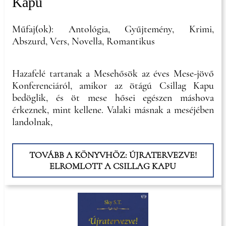
Kapu
Műfaj(ok): Antológia, Gyűjtemény, Krimi,
Abszurd, Vers, Novella, Romantikus
Hazafelé tartanak a Mesehősök az éves Mese-jövő
Konferenciáról, amikor az ötágú Csillag Kapu
bedöglik, és öt mese hősei egészen máshova
érkeznek, mint kellene. Valaki másnak a meséjében
landolnak,
TOVÁBB A KÖNYVHÖZ: ÚJRATERVEZVE!
ELROMLOTT A CSILLAG KAPU