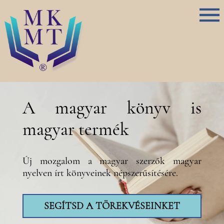
A magyar könyv is
magyar termék
Új mozgalom a magyar szerzők magyar
nyelven írt könyveinek népszerűsítésére.
SEGÍTSD A TÖREKVÉSEINKET