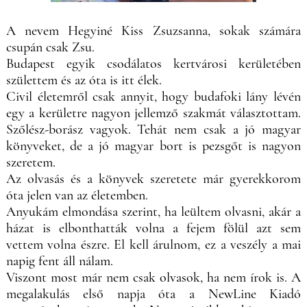
A nevem Hegyiné Kiss Zsuzsanna, sokak számára
csupán csak Zsu.
Budapest egyik csodálatos kertvárosi kerületében
születtem és az óta is itt élek.
Civil életemről csak annyit, hogy budafoki lány lévén
egy a kerületre nagyon jellemző szakmát választottam.
Szőlész-borász vagyok. Tehát nem csak a jó magyar
könyveket, de a jó magyar bort is pezsgőt is nagyon
szeretem.
Az olvasás és a könyvek szeretete már gyerekkorom
óta jelen van az életemben.
Anyukám elmondása szerint, ha leültem olvasni, akár a
házat is elbonthatták volna a fejem fölül azt sem
vettem volna észre. El kell árulnom, ez a veszély a mai
napig fent áll nálam.
Viszont most már nem csak olvasok, ha nem írok is. A
megalakulás első napja óta a NewLine Kiadó