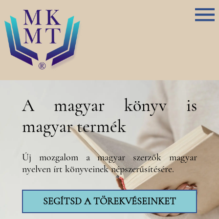
A magyar könyv is
magyar termék
Új mozgalom a magyar szerzők magyar
nyelven írt könyveinek népszerűsítésére.
SEGÍTSD A TÖREKVÉSEINKET