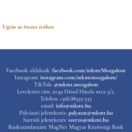
Ugrás az összes íróhoz
Facebook oldalunk:
facebook.com/mkmtMozgalom
Instagram:
instagram.com/mkmtmozgalom/
TikTok:
@mkmt.mozgalom
Levelezési cím: 2049 Diósd Hársfa utca 5/2.
Telefon: +36(1)8555-333
email:
info@mkmt.hu
Pályázati jelentkezés:
palyazat@mkmt.hu
Szerzői jelentkezés:
szerzo@mkmt.hu
Bankszámlaszám: MagNet Magyar Közösségi Bank