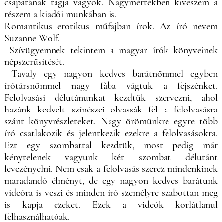
csapatának tagja vagyok. Nagymértékben kiveszem a
részem a kiadói munkában is.
Romantikus erotikus műfajban írok. Az író nevem
Suzanne Wolf.
Szívügyemnek tekintem a magyar írók könyveinek
népszerűsítését.
Tavaly egy nagyon kedves barátnőmmel egyben
írótársnőmmel nagy fába vágtuk a fejszénket.
Felolvasási délutánunkat kezdtük szervezni, ahol
hazánk kedvelt színészei olvassák fel a felolvasásra
szánt könyvrészleteket. Nagy örömünkre egyre több
író csatlakozik és jelentkezik ezekre a felolvasásokra.
Ezt egy szombattal kezdtük, most pedig már
kénytelenek vagyunk két szombat délutánt
levezényelni. Nem csak a felolvasás szerez mindenkinek
maradandó élményt, de egy nagyon kedves barátunk
videóra is veszi és minden író személyre szabottan meg
is kapja ezeket. Ezek a videók korlátlanul
felhasználhatóak.