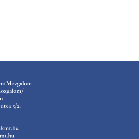
kmtMozgalom
ozgalom/
m
utca 5/2.
mkmt.hu
mt.hu