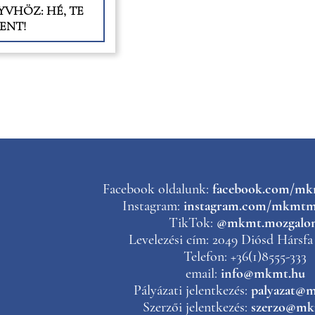
VHÖZ: HÉ, TE
ENT!
Facebook oldalunk:
facebook.com/m
Instagram:
instagram.com/mkmtm
TikTok:
@mkmt.mozgalo
Levelezési cím: 2049 Diósd Hársfa 
Telefon: +36(1)8555-333
email:
info@mkmt.hu
Pályázati jelentkezés:
palyazat@
Szerzői jelentkezés:
szerzo@mk