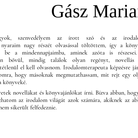
Gász Maria
yok, szenvedélyem az írott szó és az irodal
yaraim nagy részét olvasással töltöttem, így a köny
ak be a mindennapjaimba, aminek azóta is részesei
an bővül, mindig találok olyan regényt, novellás 
ltétlenül el kell olvasnom. Irodalomterapeuta képzésre já
momra, hogy másoknak megmutathassam, mit rejt egy o
 a könyveké.
retek novellákat és könyvajánlókat írni. Bízva abban, hog
ozhatom az irodalom világát azok számára, akiknek az a
nem sikerült felfedeznie.