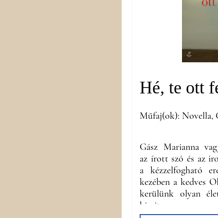
Hé, te ott f
Műfaj(ok): Novella,
Gász Marianna vag
az írott szó és az i
a kézzelfogható er
kezében a kedves O
kerülünk olyan éle
kicsit megre