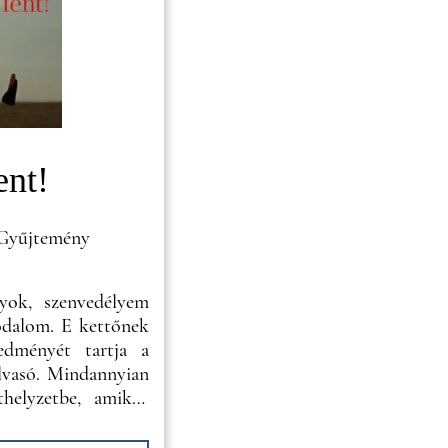
ent!
 Gyűjtemény
yok, szenvedélyem
rodalom. E kettőnek
edményét tartja a
lvasó. Mindannyian
thelyzetbe, amikor