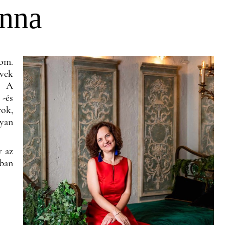
nna
om.
vek
. A
-és
rok,
lyan
y az
bban