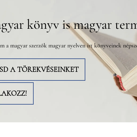
gyar könyv is magyar ter
m a magyar szerzők magyar nyelven írt könyveinek népsze
TSD A TÖREKVÉSEINKET
LAKOZZ!