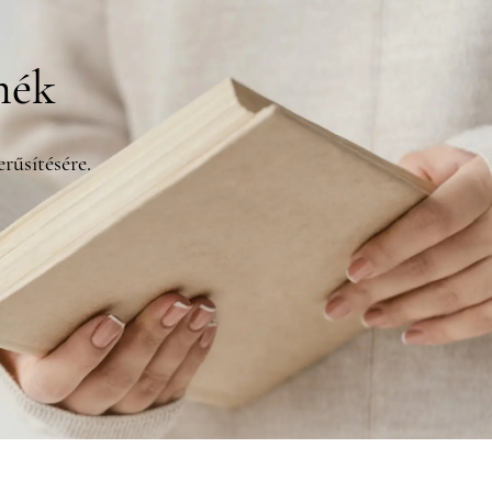
mék
rűsítésére.