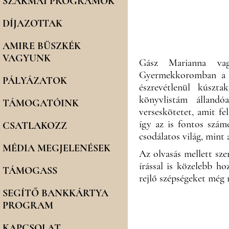
SZAKMAI PROGRAMOK
DÍJAZOTTAK
AMIRE BÜSZKÉK
VAGYUNK
Gász Marianna vag
Gyermekkoromban a n
PÁLYÁZATOK
észrevétlenül kúszt
könyvlistám állandó
TÁMOGATÓINK
verseskötetet, amit fe
így az is fontos szá
CSATLAKOZZ
csodálatos világ, mint
MÉDIA MEGJELENÉSEK
Az olvasás mellett sze
írással is közelebb h
TÁMOGASS
rejlő szépségeket még 
SEGÍTŐ BANKKÁRTYA
PROGRAM
KAPCSOLAT