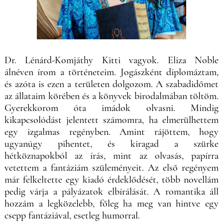
Dr. Lénárd-Komjáthy Kitti vagyok. Eliza Noble
álnéven írom a történeteim. Jogászként diplomáztam,
és azóta is ezen a területen dolgozom. A szabadidőmet
az állataim körében és a könyvek birodalmában töltöm.
Gyerekkorom óta imádok olvasni. Mindig
kikapcsolódást jelentett számomra, ha elmerülhettem
egy izgalmas regényben. Amint rájöttem, hogy
ugyanúgy pihentet, és kiragad a szürke
hétköznapokból az írás, mint az olvasás, papírra
vetettem a fantáziám szüleményeit. Az első regényem
már felkeltette egy kiadó érdeklődését, több novellám
pedig várja a pályázatok elbírálását. A romantika áll
hozzám a legközelebb, főleg ha meg van hintve egy
csepp fantáziával, esetleg humorral.