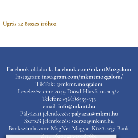
Ugrás az összes íróhoz
Facebook oldalunk:
facebook.com/mkmtMozgalom
Instagram:
instagram.com/mkmtmozgalom/
TikTok:
@mkmt.mozgalom
Levelezési cím: 2049 Diósd Hársfa utca 5/2.
Telefon: +36(1)8555-333
email:
info@mkmt.hu
Pályázati jelentkezés:
palyazat@mkmt.hu
Szerzői jelentkezés:
szerzo@mkmt.hu
Bankszámlaszám: MagNet Magyar Közösségi Bank
Zrt., 16200223-10187681