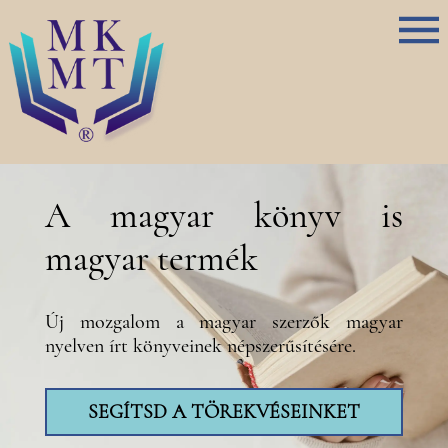
A magyar könyv is
magyar termék
Új mozgalom a magyar szerzők magyar
nyelven írt könyveinek népszerűsítésére.
SEGÍTSD A TÖREKVÉSEINKET