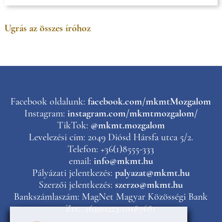
Ugrás az összes íróhoz
Facebook oldalunk:
facebook.com/mkmtMozgalom
Instagram:
instagram.com/mkmtmozgalom/
TikTok:
@mkmt.mozgalom
Levelezési cím: 2049 Diósd Hársfa utca 5/2.
Telefon: +36(1)8555-333
email:
info@mkmt.hu
Pályázati jelentkezés:
palyazat@mkmt.hu
Szerzői jelentkezés:
szerzo@mkmt.hu
Bankszámlaszám: MagNet Magyar Közösségi Bank
Zrt., 16200223-10187681