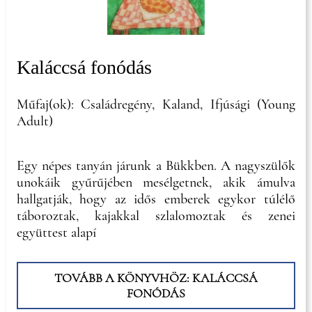
Kaláccsá fonódás
Műfaj(ok): Családregény, Kaland, Ifjúsági (Young
Adult)
Egy népes tanyán járunk a Bükkben. A nagyszülők
unokáik gyűrűjében mesélgetnek, akik ámulva
hallgatják, hogy az idős emberek egykor túlélő
táboroztak, kajakkal szlalomoztak és zenei
együttest alapí
TOVÁBB A KÖNYVHÖZ: KALÁCCSÁ
FONÓDÁS