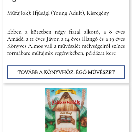
Műfaj(ok): Ifjúsági (Young Adult), Kisregény
Ebben a kötetben négy fiatal alkotó, a 8 éves
Amádé, a 11 éves Jávor, a 14 éves Illangó és a 19 éves
Könyves Álmos vall a művészlét mélységeiről színes
formában: műfajmix regénykében, példázat kere
TOVÁBB A KÖNYVHÖZ: ÉGŐ MŰVÉSZET