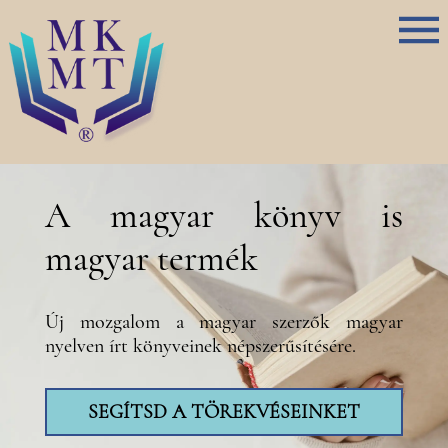
A magyar könyv is
magyar termék
Új mozgalom a magyar szerzők magyar
nyelven írt könyveinek népszerűsítésére.
SEGÍTSD A TÖREKVÉSEINKET