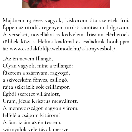
Majdnem 13 éves vagyok, kiskorom óta szeretek írni.
Éppen az ötödik regényem utolsó simításain dolgozom.
A verseket, novellákat is kedvelem. Írásaim elérhetőek
többek közt a Helma kiadónál és családunk honlapján
át: www.csodakfoldje.webnode.hu/a-konyvesbolt/.
„Az én nevem Illangó,
Olyan vagyok, mint a pillangó:
füzetem a szárnyam, ragyogó,
a szívecském fényes, csillogó,
rajta szikrázik sok csillámpor.
Égből szeretet villámlott,
Uram, Jézus Krisztus megváltott.
A mennyországot nagyon várom,
felfelé a csápom kitárom!
A fantáziám az én testem,
szárnyalok vele távol, messze.