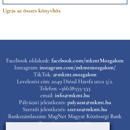
Ugrás az összes könyvhöz
Facebook oldalunk:
facebook.com/mkmtMozgalom
Instagram:
instagram.com/mkmtmozgalom/
TikTok:
@mkmt.mozgalom
Levelezési cím: 2049 Diósd Hársfa utca 5/2.
Telefon: +36(1)8555-333
email:
info@mkmt.hu
Pályázati jelentkezés:
palyazat@mkmt.hu
Szerzői jelentkezés:
szerzo@mkmt.hu
Bankszámlaszám: MagNet Magyar Közösségi Bank
Zrt., 16200223-10187681