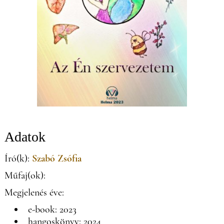
Adatok
Író(k):
Szabó Zsófia
Műfaj(ok):
Megjelenés éve:
e-book: 2023
hangoskönyv: 2024