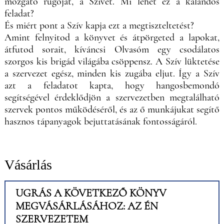
mozgató rugóját, a Szívet. Mi lehet ez a kalandos
feladat?
És miért pont a Szív kapja ezt a megtiszteltetést?
Amint felnyitod a könyvet és átpörgeted a lapokat,
átfutod sorait, kíváncsi Olvasóm egy csodálatos
szorgos kis brigád világába csöppensz. A Szív lüktetése
a szervezet egész, minden kis zugába eljut. Így a Szív
azt a feladatot kapta, hogy hangosbemondó
segítségével érdeklődjön a szervezetben megtalálható
szervek pontos működéséről, és az ő munkájukat segítő
hasznos tápanyagok bejuttatásának fontosságáról.
Vásárlás
UGRÁS A KÖVETKEZŐ KÖNYV
MEGVÁSÁRLÁSÁHOZ: AZ ÉN
SZERVEZETEM