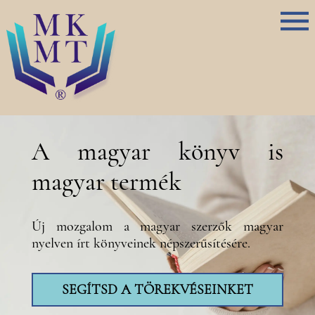
A magyar könyv is
magyar termék
Új mozgalom a magyar szerzők magyar
nyelven írt könyveinek népszerűsítésére.
SEGÍTSD A TÖREKVÉSEINKET