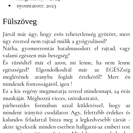
nyomtatott: 2023
Fülszöveg
Jártál már úgy, hogy erős tehetetlenség gyötört, mert
úgy érezted nem rajtad múlik a gyógyulásod?
Nátha, gyomorrontás hatalmasodott el rajtad, vagy
valami egészen más betegség?
És tűnődtél már el azon, mi lenne, ha nem lenne
egészséged? Elgondolkodtál már az EGÉSZség
meglétének aranyba foglalt értékéről? Mert én
mindezek fontosságáról, igen !
Ez a kis regény megmutatja tested mindennapi, 24 órás
munkáját. Méghozzá vicces, szórakoztató,
párbeszédes formában azzal küldetéssel, hogy az
mindent irányító csodálatos Agy, felettébb érdekes és
kalandos feladattal bízza meg a legkedvesebb társát -
akire igyekszik minden esetben hallgatni-az emberi test