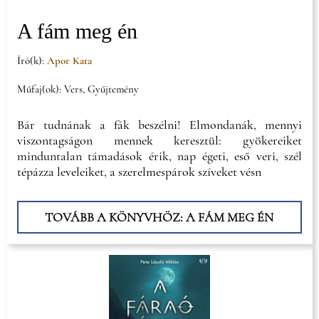
A fám meg én
Író(k):
Apor Kata
Műfaj(ok): Vers, Gyűjtemény
Bár tudnának a fák beszélni! Elmondanák, mennyi
viszontagságon mennek keresztül: gyökereiket
minduntalan támadások érik, nap égeti, eső veri, szél
tépázza leveleiket, a szerelmespárok szíveket vésn
TOVÁBB A KÖNYVHÖZ: A FÁM MEG ÉN