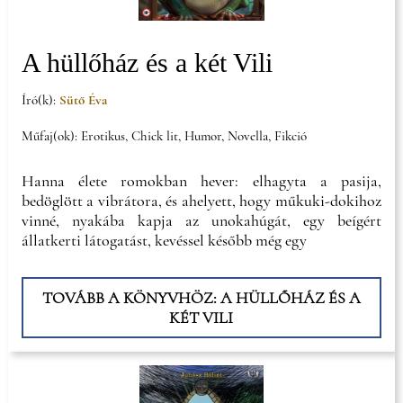
A hüllőház és a két Vili
Író(k):
Sütő Éva
Műfaj(ok): Erotikus, Chick lit, Humor, Novella, Fikció
Hanna élete romokban hever: elhagyta a pasija,
bedöglött a vibrátora, és ahelyett, hogy műkuki-dokihoz
vinné, nyakába kapja az unokahúgát, egy beígért
állatkerti látogatást, kevéssel később még egy
TOVÁBB A KÖNYVHÖZ: A HÜLLŐHÁZ ÉS A
KÉT VILI