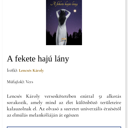
A fekete hajú lány
Író(k):
Lencsés Károly
Műfaj(ok): Vers
Lencsés Károly verseskötetében ezúttal 51 alkotás
sorakozik, amely mind az élet különböző területeire
kalauzolnak el. Az olvasó a szeretet univerzális érzésétől
az elmúlás melankóliáján át egészen