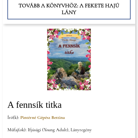
TOVÁBB A KÖNYVHÖZ: A FEKETE HAJÚ
LÁNY
A fennsík titka
Író(k):
Pintérné Gépész Bettina
Műfaj(ok): Ifjúsági (Young Adult), Lányregény