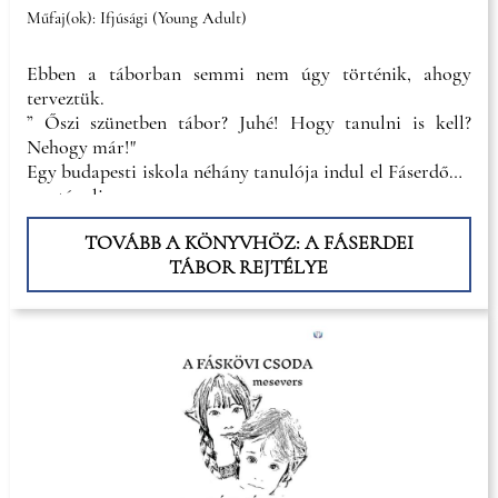
Műfaj(ok): Ifjúsági (Young Adult)
Ebben a táborban semmi nem úgy történik, ahogy
terveztük.
” Őszi szünetben tábor? Juhé! Hogy tanulni is kell?
Nehogy már!"
Egy budapesti iskola néhány tanulója indul el Fáserdőbe,
egy távoli
TOVÁBB A KÖNYVHÖZ: A FÁSERDEI
TÁBOR REJTÉLYE