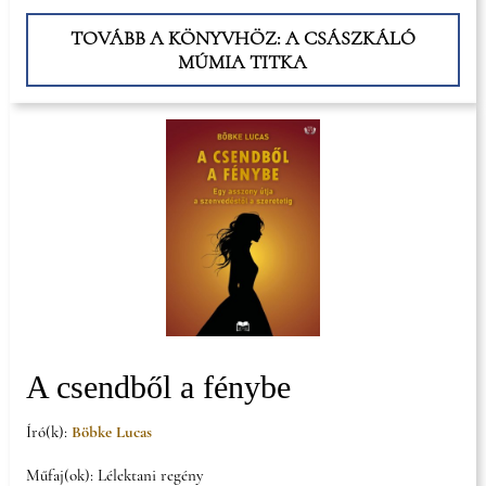
TOVÁBB A KÖNYVHÖZ: A CSÁSZKÁLÓ
MÚMIA TITKA
A csendből a fénybe
Író(k):
Böbke Lucas
Műfaj(ok): Lélektani regény