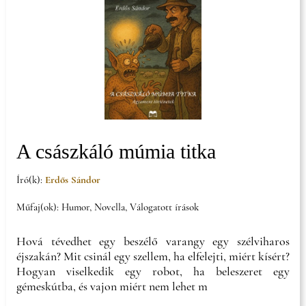
A császkáló múmia titka
Író(k):
Erdős Sándor
Műfaj(ok): Humor, Novella, Válogatott írások
Hová tévedhet egy beszélő varangy egy szélviharos
éjszakán? Mit csinál egy szellem, ha elfelejti, miért kísért?
Hogyan viselkedik egy robot, ha beleszeret egy
gémeskútba, és vajon miért nem lehet m