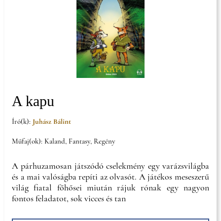
A kapu
Író(k):
Juhász Bálint
Műfaj(ok): Kaland, Fantasy, Regény
A párhuzamosan játszódó cselekmény egy varázsvilágba
és a mai valóságba repíti az olvasót. A játékos meseszerű
világ fiatal főhősei miután rájuk rónak egy nagyon
fontos feladatot, sok vicces és tan