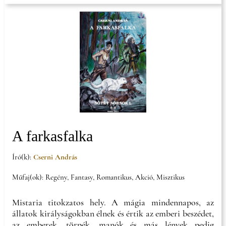
A farkasfalka
Író(k):
Cserni András
Műfaj(ok): Regény, Fantasy, Romantikus, Akció, Misztikus
Mistaria titokzatos hely. A mágia mindennapos, az
állatok királyságokban élnek és értik az emberi beszédet,
az emberek, törpék, manók és más lények pedig