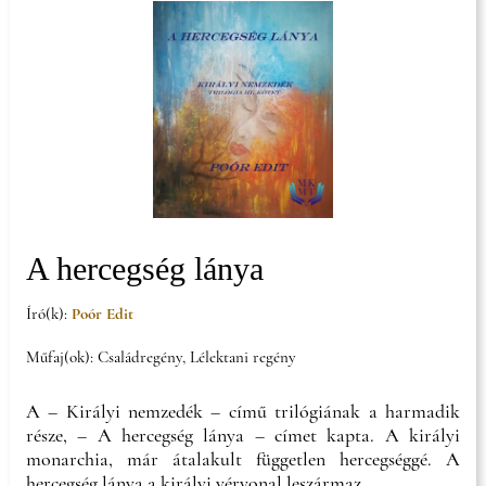
A hercegség lánya
Író(k):
Poór Edit
Műfaj(ok): Családregény, Lélektani regény
A – Királyi nemzedék – című trilógiának a harmadik
része, – A hercegség lánya – címet kapta. A királyi
monarchia, már átalakult független hercegséggé. A
hercegség lánya a királyi vérvonal leszármaz