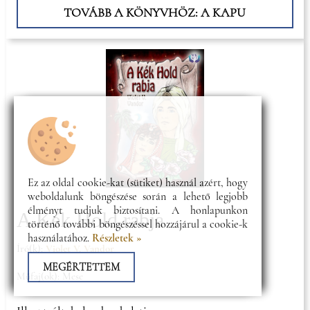
TOVÁBB A KÖNYVHÖZ: A KAPU
Ez az oldal cookie-kat (sütiket) használ azért, hogy
weboldalunk böngészése során a lehető legjobb
élményt tudjuk biztosítani. A honlapunkon
A Kék Hold rabja
történő további böngészéssel hozzájárul a cookie-k
használatához.
Részletek »
Író(k):
Violet V. Vandor
MEGÉRTETTEM
Műfaj(ok): Mese