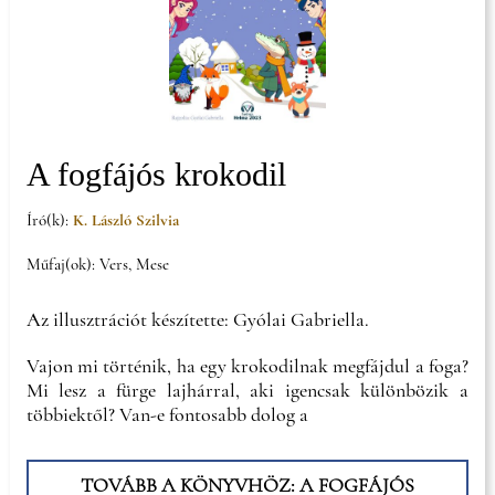
A fogfájós krokodil
Író(k):
K. László Szilvia
Műfaj(ok): Vers, Mese
Az illusztrációt készítette: Gyólai Gabriella.
Vajon mi történik, ha egy krokodilnak megfájdul a foga?
Mi lesz a fürge lajhárral, aki igencsak különbözik a
többiektől? Van-e fontosabb dolog a
TOVÁBB A KÖNYVHÖZ: A FOGFÁJÓS