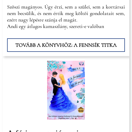
Szöszi magányos. Úgy érzi, sem a szülei, sem a kortársai
nem becsülik, és nem értik meg költői gondolatait sem,
ezért nagy lépésre szánja el magát.
Andi egy átlagos kamaszlány, szereti-e valóban
TOVÁBB A KÖNYVHÖZ: A FENNSÍK TITKA