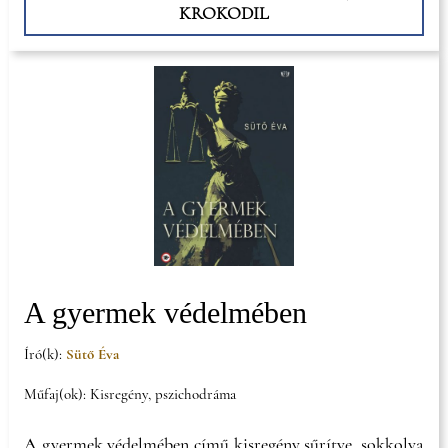
KROKODIL
A gyermek védelmében
Író(k):
Sütő Éva
Műfaj(ok): Kisregény, pszichodráma
A gyermek védelmében című kisregény sűrítve, sokkolva