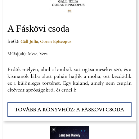
A Fáskövi csoda
Író(k):
Gáll Júlia
,
Goran Episcopus
Műfaj(ok): Mese, Vers
Erdők mélyén, ahol a lombok suttogása meséket sző, és a
kismanók lába alatt puhán hajlik a moha, ott kezdődik
ez a különleges történet. Egy kaland, amely nem csupán
eltévedt apróságokról és erdei b
TOVÁBB A KÖNYVHÖZ: A FÁSKÖVI CSODA