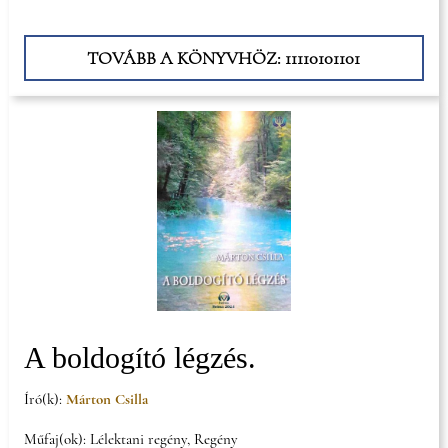
TOVÁBB A KÖNYVHÖZ: 11110101101
A boldogító légzés.
Író(k):
Márton Csilla
Műfaj(ok): Lélektani regény, Regény