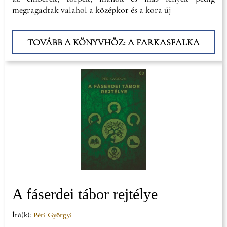
megragadtak valahol a középkor és a kora új
TOVÁBB A KÖNYVHÖZ: A FARKASFALKA
A fáserdei tábor rejtélye
Író(k):
Péri Györgyi