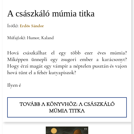
A császkáló múmia titka
Író(k):
Erdős Sándor
Műfaj(ok): Humor, Kaland
Hová császkálhat el egy több ezer éves múmia?
Miképpen ünnepli egy zsugori ember a karácsonyt?
Hogy érzi magát egy vámpír a néptelen pusztán és vajon
hová tűnt el a fehér kutyapiszok?
Ilyen é
TOVÁBB A KÖNYVHÖZ: A CSÁSZKÁLÓ
MÚMIA TITKA