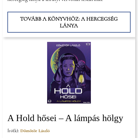
TOVÁBB A KÖNYVHÖZ: A HERCEGSÉG
LÁNYA
A Hold hősei – A lámpás hölgy
Író(k):
Dömötör László