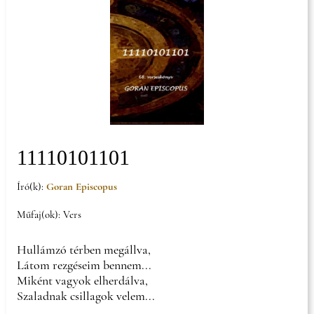
11110101101
Író(k):
Goran Episcopus
Műfaj(ok): Vers
Hullámzó térben megállva,
Látom rezgéseim bennem...
Miként vagyok elherdálva,
Szaladnak csillagok velem...