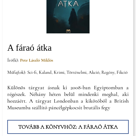
A fáraó átka
Író(k):
Pete László Miklós
Műfaj(ok): Sci-fi, Kaland, Krimi, Történelmi, Akció, Regény, Fikció
Különös tárgyat ásnak ki 2008-ban Egyiptomban a
régészek. Néhány héten belül mindenki meghal, aki
hozzáért. A tárgyat Londonban a kikötőből a British
Museumba szállító páncélgépkocsit brutális fegy
TOVÁBB A KÖNYVHÖZ: A FÁRAÓ ÁTKA