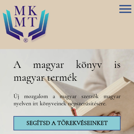
A magyar könyv is
magyar termék
Új mozgalom a magyar szerzők magyar
nyelven írt könyveinek népszerűsítésére.
SEGÍTSD A TÖREKVÉSEINKET