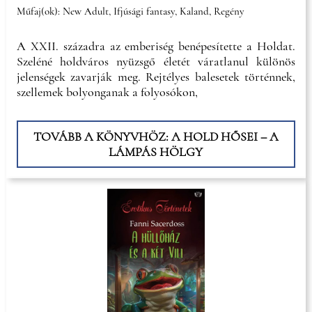
Műfaj(ok): New Adult, Ifjúsági fantasy, Kaland, Regény
A XXII. századra az emberiség benépesítette a Holdat.
Szeléné holdváros nyüzsgő életét váratlanul különös
jelenségek zavarják meg. Rejtélyes balesetek történnek,
szellemek bolyonganak a folyosókon,
TOVÁBB A KÖNYVHÖZ: A HOLD HŐSEI – A
LÁMPÁS HÖLGY