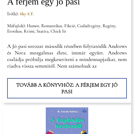
A férjem egy jó pasi
Író(k):
Sky S.T.
Műfaj(ok): Humor, Romantikus, Fikció, Családregény, Regény,
Erotikus, Krimi, Szatíra, Chick lit
A Jó pasi sorozat második részében folytatódik Andrews
és Nora mozgalmas élete, immár együtt. Andrews
családja próbálja megkeseríteni a mindennapjaikat, nem
riadva vissza semmitől. Nem számolnak az
TOVÁBB A KÖNYVHÖZ: A FÉRJEM EGY JÓ
PASI