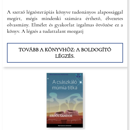
A szerző légzésterápiás könyve tudonányos alapossággal
megírt, mégis mindenki számára érthető, élvezetes
olvasmány. Elmélet és gyakorlat izgalmas ötvözése ez a
könyv. A légzés a tudattalant mozgatj
TOVÁBB A KÖNYVHÖZ: A BOLDOGÍTÓ
LÉGZÉS.