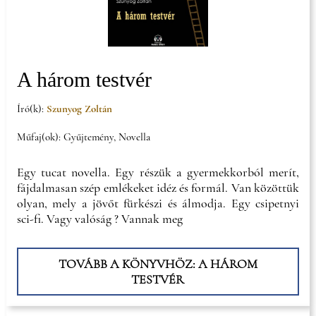
A három testvér
Író(k):
Szunyog Zoltán
Műfaj(ok): Gyűjtemény, Novella
Egy tucat novella. Egy részük a gyermekkorból merít,
fájdalmasan szép emlékeket idéz és formál. Van közöttük
olyan, mely a jövőt fürkészi és álmodja. Egy csipetnyi
sci-fi. Vagy valóság ? Vannak meg
TOVÁBB A KÖNYVHÖZ: A HÁROM
TESTVÉR