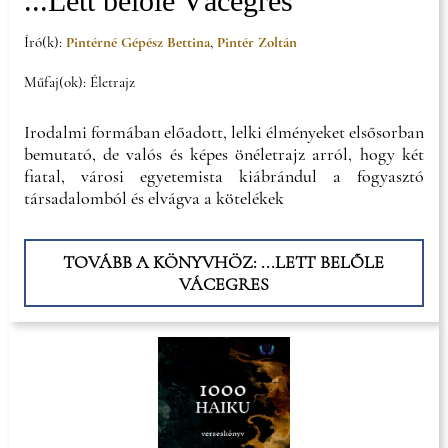
...Lett belőle Vácegres
Író(k):
Pintérné Gépész Bettina
,
Pintér Zoltán
Műfaj(ok): Életrajz
Irodalmi formában előadott, lelki élményeket elsősorban
bemutató, de valós és képes önéletrajz arról, hogy két
fiatal, városi egyetemista kiábrándul a fogyasztó
társadalomból és elvágva a kötelékek
TOVÁBB A KÖNYVHÖZ: ...LETT BELŐLE
VÁCEGRES