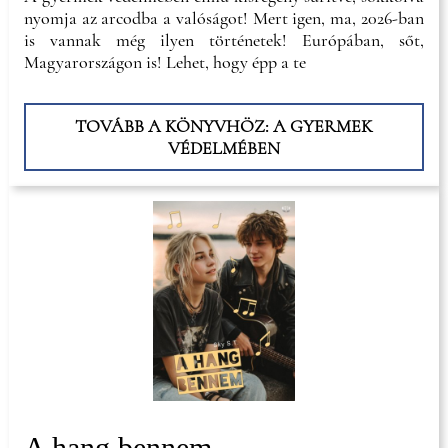
nyomja az arcodba a valóságot! Mert igen, ma, 2026-ban
is vannak még ilyen történetek! Európában, sőt,
Magyarországon is! Lehet, hogy épp a te
TOVÁBB A KÖNYVHÖZ: A GYERMEK
VÉDELMÉBEN
A hang bennem