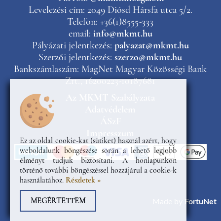
Levelezési cím: 2049 Diósd Hársfa utca 5/2.
Telefon: +36(1)8555-333
email:
info@mkmt.hu
Pályázati jelentkezés:
palyazat@mkmt.hu
Szerzői jelentkezés:
szerzo@mkmt.hu
Bankszámlaszám: MagNet Magyar Közösségi Bank
Zrt., 16200223-10187681
Az MKMT Szabályzata
Adatvédelem
ÁSzF
Impresszum
Ez az oldal cookie-kat (sütiket) használ azért, hogy
weboldalunk böngészése során a lehető legjobb
élményt tudjuk biztosítani. A honlapunkon
történő további böngészéssel hozzájárul a cookie-k
használatához.
Részletek »
MEGÉRTETTEM
Made by
FortuNet