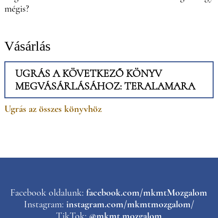
mégis?
Vásárlás
UGRÁS A KÖVETKEZŐ KÖNYV
MEGVÁSÁRLÁSÁHOZ: TERALAMARA
Ugrás az összes könyvhöz
Facebook oldalunk:
facebook.com/mkmtMozgalom
Instagram:
instagram.com/mkmtmozgalom/
TikTok:
@mkmt.mozgalom