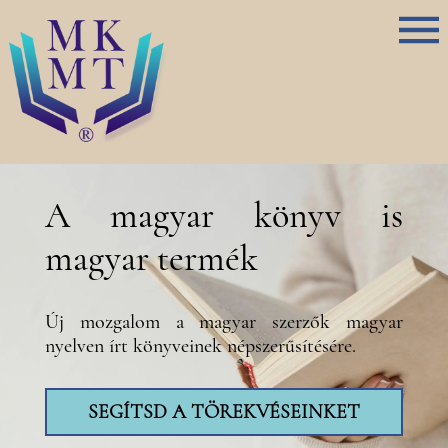
A magyar könyv is
magyar termék
Új mozgalom a magyar szerzők magyar
nyelven írt könyveinek népszerűsítésére.
SEGÍTSD A TÖREKVÉSEINKET