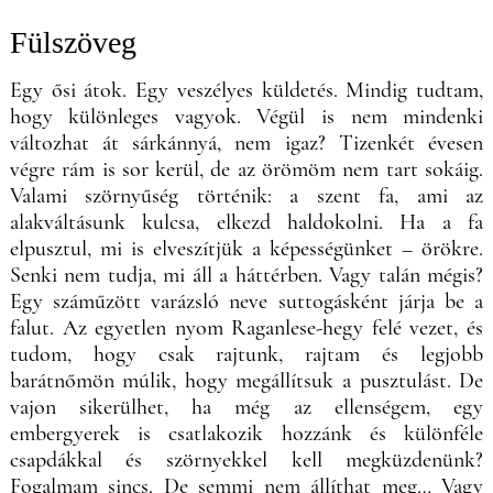
Fülszöveg
Egy ősi átok. Egy veszélyes küldetés. Mindig tudtam,
hogy különleges vagyok. Végül is nem mindenki
változhat át sárkánnyá, nem igaz? Tizenkét évesen
végre rám is sor kerül, de az örömöm nem tart sokáig.
Valami szörnyűség történik: a szent fa, ami az
alakváltásunk kulcsa, elkezd haldokolni. Ha a fa
elpusztul, mi is elveszítjük a képességünket – örökre.
Senki nem tudja, mi áll a háttérben. Vagy talán mégis?
Egy száműzött varázsló neve suttogásként járja be a
falut. Az egyetlen nyom Raganlese-hegy felé vezet, és
tudom, hogy csak rajtunk, rajtam és legjobb
barátnőmön múlik, hogy megállítsuk a pusztulást. De
vajon sikerülhet, ha még az ellenségem, egy
embergyerek is csatlakozik hozzánk és különféle
csapdákkal és szörnyekkel kell megküzdenünk?
Fogalmam sincs. De semmi nem állíthat meg… Vagy