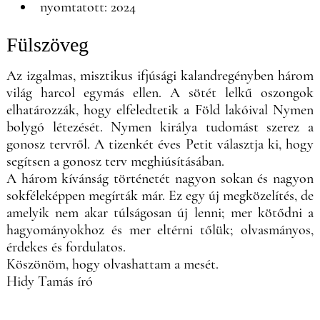
nyomtatott: 2024
Fülszöveg
Az izgalmas, misztikus ifjúsági kalandregényben három
világ harcol egymás ellen. A sötét lelkű oszongok
elhatározzák, hogy elfeledtetik a Föld lakóival Nymen
bolygó létezését. Nymen királya tudomást szerez a
gonosz tervről. A tizenkét éves Petit választja ki, hogy
segítsen a gonosz terv meghiúsításában.
A három kívánság történetét nagyon sokan és nagyon
sokféleképpen megírták már. Ez egy új megközelítés, de
amelyik nem akar túlságosan új lenni; mer kötődni a
hagyományokhoz és mer eltérni tőlük; olvasmányos,
érdekes és fordulatos.
Köszönöm, hogy olvashattam a mesét.
Hidy Tamás író