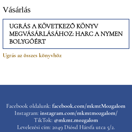
Vásárlás
UGRÁS A KÖVETKEZŐ KÖNYV
MEGVÁSÁRLÁSÁHOZ: HARC A NYMEN
BOLYGÓÉRT
Ugrás az összes könyvhöz
Facebook oldalunk:
facebook.com/mkmtMozgalom
Instagram:
instagram.com/mkmtmozgalom/
TikTok:
@mkmt.mozgalom
Levelezési cím: 2049 Diósd Hársfa utca 5/2.