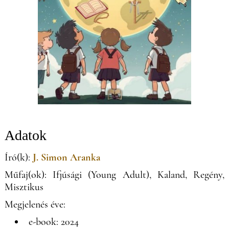
Adatok
Író(k):
J. Simon Aranka
Műfaj(ok): Ifjúsági (Young Adult), Kaland, Regény,
Misztikus
Megjelenés éve:
e-book: 2024