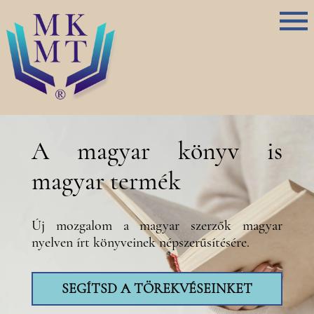
A magyar könyv is
magyar termék
Új mozgalom a magyar szerzők magyar
nyelven írt könyveinek népszerűsítésére.
SEGÍTSD A TÖREKVÉSEINKET