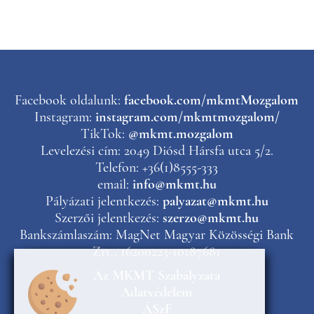
Facebook oldalunk:
facebook.com/mkmtMozgalom
Instagram:
instagram.com/mkmtmozgalom/
TikTok:
@mkmt.mozgalom
Levelezési cím: 2049 Diósd Hársfa utca 5/2.
Telefon: +36(1)8555-333
email:
info@mkmt.hu
Pályázati jelentkezés:
palyazat@mkmt.hu
Szerzői jelentkezés:
szerzo@mkmt.hu
Bankszámlaszám: MagNet Magyar Közösségi Bank
Zrt., 16200223-10187681
Az MKMT Szabályzata
Adatvédelem
ÁSzF