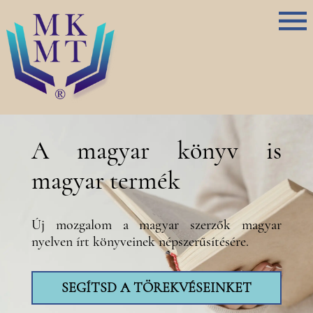
A magyar könyv is
magyar termék
Új mozgalom a magyar szerzők magyar
nyelven írt könyveinek népszerűsítésére.
SEGÍTSD A TÖREKVÉSEINKET