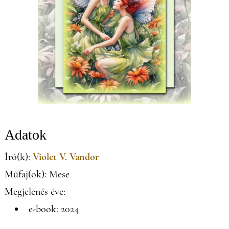
Adatok
Író(k):
Violet V. Vandor
Műfaj(ok): Mese
Megjelenés éve:
e-book: 2024