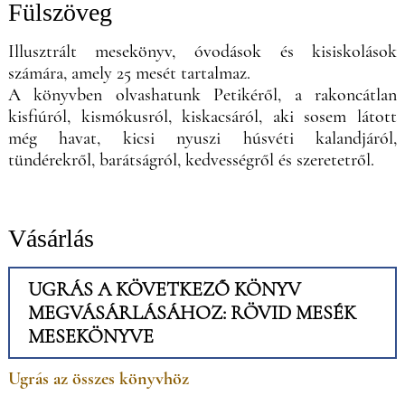
Fülszöveg
Illusztrált mesekönyv, óvodások és kisiskolások
számára, amely 25 mesét tartalmaz.
A könyvben olvashatunk Petikéről, a rakoncátlan
kisfiúról, kismókusról, kiskacsáról, aki sosem látott
még havat, kicsi nyuszi húsvéti kalandjáról,
tündérekről, barátságról, kedvességről és szeretetről.
Vásárlás
UGRÁS A KÖVETKEZŐ KÖNYV
MEGVÁSÁRLÁSÁHOZ: RÖVID MESÉK
MESEKÖNYVE
Ugrás az összes könyvhöz