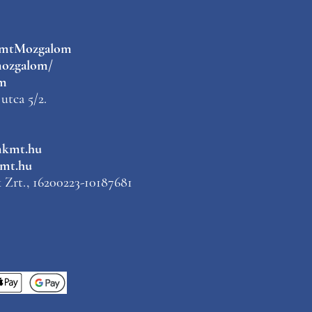
kmtMozgalom
ozgalom/
m
utca 5/2.
mkmt.hu
mt.hu
Zrt., 16200223-10187681