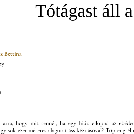
Tótágast áll a
z Bettina
ny
5
 arra, hogy mit tennél, ha egy hiúz ellopná az ebéde
gy sok ezer méteres alagutat áss kézi ásóval? Töprengtél