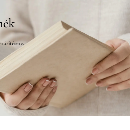
mék
rűsítésére.