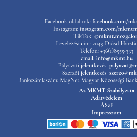
Facebook oldalunk:
facebook.com/m
Instagram:
instagram.com/mkmtm
TikTok:
@mkmt.mozgalo
Levelezési cím: 2049 Diósd Hársfa 
Telefon: +36(1)8555-333
email:
info@mkmt.hu
Pályázati jelentkezés:
palyazat@
Szerzői jelentkezés:
szerzo@mk
Bankszámlaszám: MagNet Magyar Közösségi Bank 
Az MKMT Szabályzata
Adatvédelem
ÁSzF
Impresszum