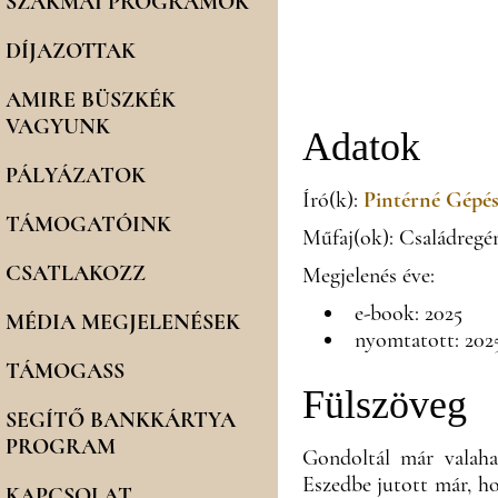
SZAKMAI PROGRAMOK
DÍJAZOTTAK
AMIRE BÜSZKÉK
VAGYUNK
Adatok
PÁLYÁZATOK
Író(k):
Pintérné Gépés
TÁMOGATÓINK
Műfaj(ok): Családregé
CSATLAKOZZ
Megjelenés éve:
e-book: 2025
MÉDIA MEGJELENÉSEK
nyomtatott: 202
TÁMOGASS
Fülszöveg
SEGÍTŐ BANKKÁRTYA
PROGRAM
Gondoltál már valaha
Eszedbe jutott már, ho
KAPCSOLAT