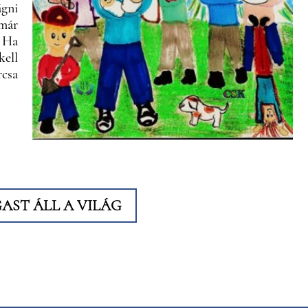
ágni
 már
? Ha
ell
rcsa
ST ÁLL A VILÁG