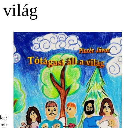
 világ
det?
 már