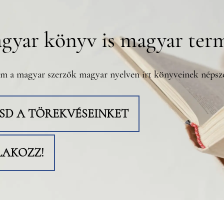
gyar könyv is magyar ter
m a magyar szerzők magyar nyelven írt könyveinek népsze
TSD A TÖREKVÉSEINKET
LAKOZZ!