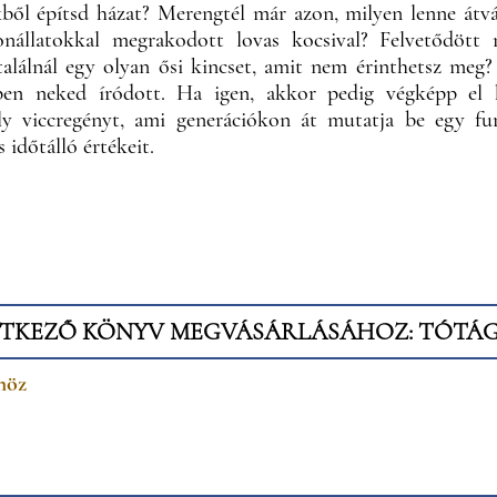
ből építsd házat? Merengtél már azon, milyen lenne átv
nállatokkal megrakodott lovas kocsival? Felvetődött
találnál egy olyan ősi kincset, amit nem érinthetsz meg
en neked íródott. Ha igen, akkor pedig végképp el k
y viccregényt, ami generációkon át mutatja be egy fu
 időtálló értékeit.
TKEZŐ KÖNYV MEGVÁSÁRLÁSÁHOZ: TÓTÁGA
höz