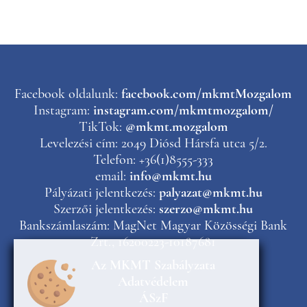
Facebook oldalunk:
facebook.com/mkmtMozgalom
Instagram:
instagram.com/mkmtmozgalom/
TikTok:
@mkmt.mozgalom
Levelezési cím: 2049 Diósd Hársfa utca 5/2.
Telefon: +36(1)8555-333
email:
info@mkmt.hu
Pályázati jelentkezés:
palyazat@mkmt.hu
Szerzői jelentkezés:
szerzo@mkmt.hu
Bankszámlaszám: MagNet Magyar Közösségi Bank
Zrt., 16200223-10187681
Az MKMT Szabályzata
Adatvédelem
ÁSzF