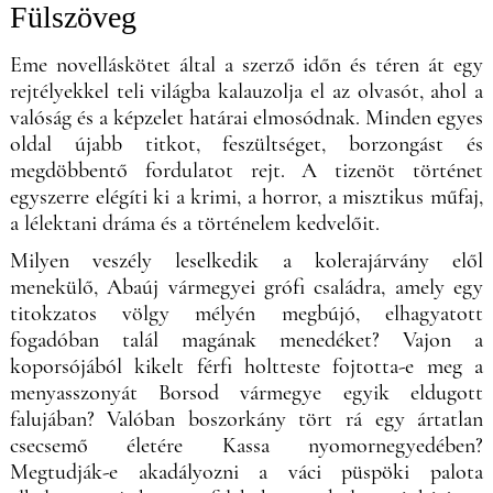
Fülszöveg
Eme novelláskötet által a szerző időn és téren át egy
rejtélyekkel teli világba kalauzolja el az olvasót, ahol a
valóság és a képzelet határai elmosódnak. Minden egyes
oldal újabb titkot, feszültséget, borzongást és
megdöbbentő fordulatot rejt. A tizenöt történet
egyszerre elégíti ki a krimi, a horror, a misztikus műfaj,
a lélektani dráma és a történelem kedvelőit.
Milyen veszély leselkedik a kolerajárvány elől
menekülő, Abaúj vármegyei grófi családra, amely egy
titokzatos völgy mélyén megbújó, elhagyatott
fogadóban talál magának menedéket? Vajon a
koporsójából kikelt férfi holtteste fojtotta-e meg a
menyasszonyát Borsod vármegye egyik eldugott
falujában? Valóban boszorkány tört rá egy ártatlan
csecsemő életére Kassa nyomornegyedében?
Megtudják-e akadályozni a váci püspöki palota