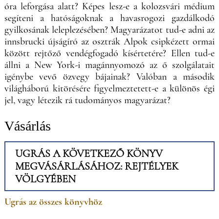
óra leforgása alatt? Képes lesz-e a kolozsvári médium
segíteni a hatóságoknak a havasrogozi gazdálkodó
gyilkosának leleplezésében? Magyarázatot tud-e adni az
innsbrucki újságíró az osztrák Alpok csipkézett ormai
között rejtőző vendégfogadó kísértetére? Ellen tud-e
állni a New York-i magánnyomozó az ő szolgálatait
igénybe vevő özvegy bájainak? Valóban a második
világháború kitörésére figyelmeztetett-e a különös égi
jel, vagy létezik rá tudományos magyarázat?
Vásárlás
UGRÁS A KÖVETKEZŐ KÖNYV
MEGVÁSÁRLÁSÁHOZ: REJTÉLYEK
VÖLGYÉBEN
Ugrás az összes könyvhöz