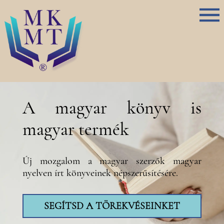
A magyar könyv is
magyar termék
Új mozgalom a magyar szerzők magyar
nyelven írt könyveinek népszerűsítésére.
SEGÍTSD A TÖREKVÉSEINKET