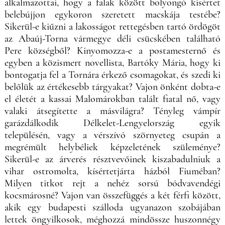
alkalmazottai, hogy a falak között bolyongó kísértet
belebújjon egykoron szeretett macskája testébe?
Sikerül-e kiűzni a lakosságot rettegésben tartó ördögöt
az Abaúj-Torna vármegye déli csücskében található
Pere községből? Kinyomozza-e a postamesternő és
egyben a közismert novellista, Bartóky Mária, hogy ki
bontogatja fel a Tornára érkező csomagokat, és szedi ki
belőlük az értékesebb tárgyakat? Vajon önként dobta-e
el életét a kassai Malomárokban talált fiatal nő, vagy
valaki átsegítette a másvilágra? Tényleg vámpír
garázdálkodik Délkelet-Lengyelország egyik
településén, vagy a vérszívó szörnyeteg csupán a
megrémült helybéliek képzeletének szüleménye?
Sikerül-e az árverés résztvevőinek kiszabadulniuk a
vihar ostromolta, kísértetjárta házból Fiuméban?
Milyen titkot rejt a nehéz sorsú bódvavendégi
kocsmárosné? Vajon van összefüggés a két férfi között,
akik egy budapesti szálloda ugyanazon szobájában
lettek öngyilkosok, méghozzá mindössze huszonnégy